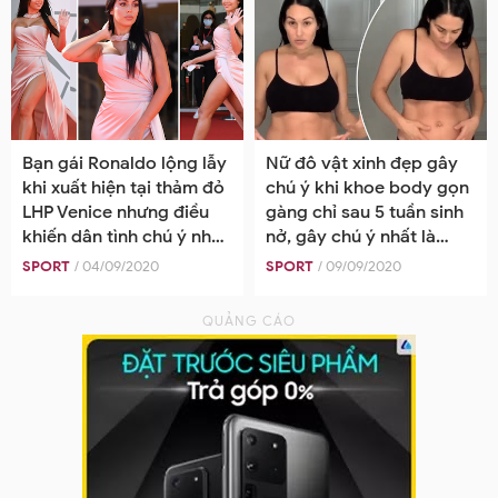
Bạn gái Ronaldo lộng lẫy
Nữ đô vật xinh đẹp gây
khi xuất hiện tại thảm đỏ
chú ý khi khoe body gọn
LHP Venice nhưng điều
gàng chỉ sau 5 tuần sinh
khiến dân tình chú ý nhất
nở, gây chú ý nhất là
lại nằm ở bàn tay cô
vòng 2 săn chắc
SPORT
/ 04/09/2020
SPORT
/ 09/09/2020
nàng