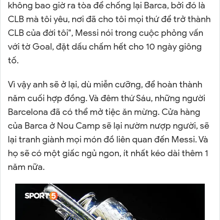
không bao giờ ra tòa để chống lại Barca, bởi đó là
CLB mà tôi yêu, nơi đã cho tôi mọi thứ để trở thành
CLB của đời tôi", Messi nói trong cuộc phỏng vấn
với tờ Goal, đặt dấu chấm hết cho 10 ngày giông
tố.
Vì vậy anh sẽ ở lại, dù miễn cưỡng, để hoàn thành
năm cuối hợp đồng. Và đêm thứ Sáu, những người
Barcelona đã có thể mở tiệc ăn mừng. Cửa hàng
của Barca ở Nou Camp sẽ lại nườm nượp người, sẽ
lại tranh giành mọi món đồ liên quan đến Messi. Và
họ sẽ có một giấc ngủ ngon, ít nhất kéo dài thêm 1
năm nữa.