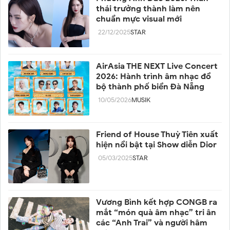
thái trưởng thành làm nên
chuẩn mực visual mới
22/12/2025
STAR
AirAsia THE NEXT Live Concert
2026: Hành trình âm nhạc đổ
bộ thành phố biển Đà Nẵng
10/05/2026
MUSIK
Friend of House Thuỳ Tiên xuất
hiện nổi bật tại Show diễn Dior
05/03/2025
STAR
Vương Bình kết hợp CONGB ra
mắt “món quà âm nhạc” tri ân
các “Anh Trai” và người hâm