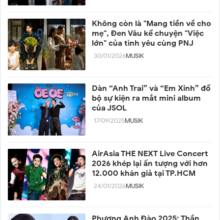
Không còn là "Mang tiền về cho
mẹ", Đen Vâu kể chuyện "Việc
lớn" của tình yêu cùng PNJ
30/01/2026
MUSIK
Dàn “Anh Trai” và “Em Xinh” đổ
bộ sự kiện ra mắt mini album
của JSOL
17/09/2025
MUSIK
AirAsia THE NEXT Live Concert
2026 khép lại ấn tượng với hơn
12.000 khán giả tại TP.HCM
24/01/2026
MUSIK
Phương Anh Đào 2025: Thần