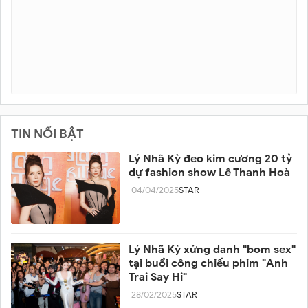
TIN NỔI BẬT
Lý Nhã Kỳ đeo kim cương 20 tỷ
dự fashion show Lê Thanh Hoà
04/04/2025
STAR
Lý Nhã Kỳ xứng danh "bom sex"
tại buổi công chiếu phim "Anh
Trai Say Hi"
28/02/2025
STAR