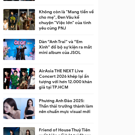
Không còn là "Mang tiền về
cho mẹ", Đen Vâu kể
chuyện "Việc lớn" của tình
yêu cùng PNJ
Dàn “Anh Trai” và “Em
Xinh” đổ bộ sự kiện ra mắt
mini album của JSOL
AirAsia THE NEXT Live
Concert 2026 khép lại ấn
tượng với hơn 12.000 khán
giả tại TP.HCM
Phương Anh Đào 2025:
Thần thái trưởng thành làm
nên chuẩn mực visual mới
Friend of House Thuỳ Tiên