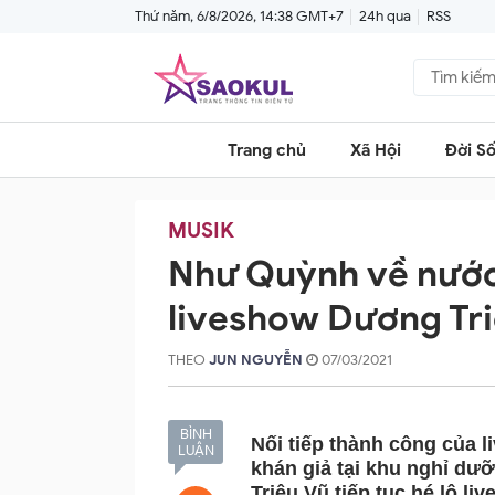
Thứ năm, 6/8/2026, 14:38 GMT+7
24h qua
RSS
Trang chủ
Xã Hội
Đời S
MUSIK
Như Quỳnh về nước,
liveshow Dương Tr
THEO
JUN NGUYỄN
07/03/2021
BÌNH
Nối tiếp thành công của
LUẬN
khán giả tại khu nghỉ dươ
Triệu Vũ tiếp tục hé lọ