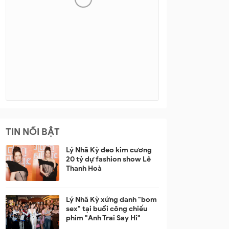
TIN NỔI BẬT
Lý Nhã Kỳ đeo kim cương
20 tỷ dự fashion show Lê
Thanh Hoà
Lý Nhã Kỳ xứng danh "bom
sex" tại buổi công chiếu
phim "Anh Trai Say Hi"