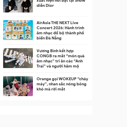
xuất hiện nổi bật tại Show
diễn Dior
AirAsia THE NEXT Live
Concert 2026: Hành trình
âm nhạc đổ bộ thành phố
biển Đà Nẵng
Vương Bình kết hợp
CONGB ra mắt “món quà
âm nhạc” tri ân các “Anh
Trai” và người hâm mộ
Orange gọi WOKEUP “cháy
máy”, nhan sắc nóng bỏng
khó mà rời mắt