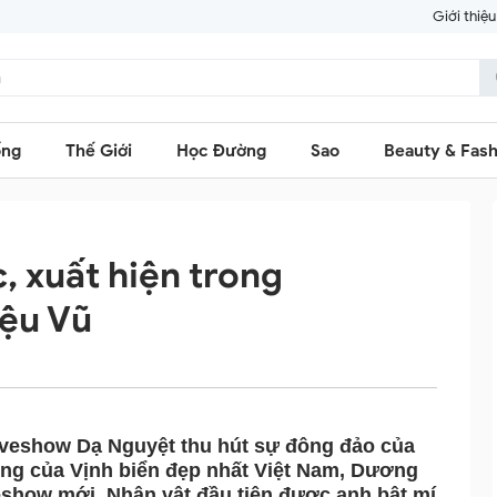
Giới thiệu
ống
Thế Giới
Học Đường
Sao
Beauty & Fash
 xuất hiện trong
iệu Vũ
 liveshow Dạ Nguyệt thu hút sự đông đảo của
̃ng của Vịnh biển đẹp nhất Việt Nam, Dương
̂ liveshow mới. Nhân vật đầu tiên được anh bật mí