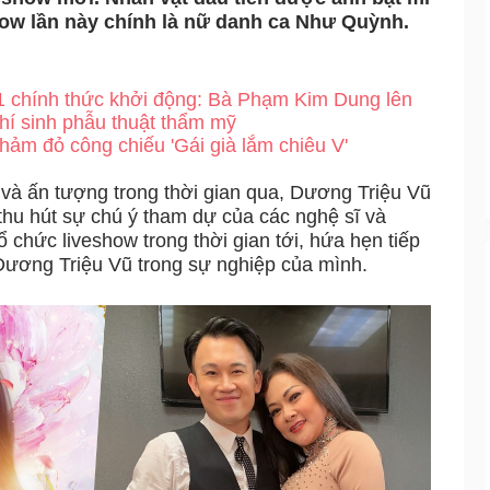
w lần này chính là nữ danh ca Như Quỳnh.
1 chính thức khởi động: Bà Phạm Kim Dung lên
thí sinh phẫu thuật thẩm mỹ
thảm đỏ công chiếu 'Gái già lắm chiêu V'
 và ấn tượng trong thời gian qua, Dương Triệu Vũ
g, thu hút sự chú ý tham dự của các nghệ sĩ và
chức liveshow trong thời gian tới, hứa hẹn tiếp
a Dương Triệu Vũ trong sự nghiệp của mình.