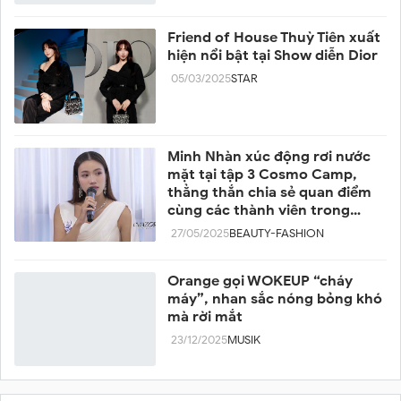
Friend of House Thuỳ Tiên xuất
hiện nổi bật tại Show diễn Dior
05/03/2025
STAR
Minh Nhàn xúc động rơi nước
mặt tại tập 3 Cosmo Camp,
thẳng thắn chia sẻ quan điểm
cùng các thành viên trong
team
27/05/2025
BEAUTY-FASHION
Orange gọi WOKEUP “cháy
máy”, nhan sắc nóng bỏng khó
mà rời mắt
23/12/2025
MUSIK