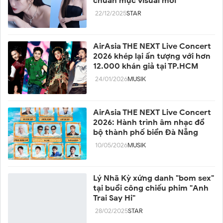
chuẩn mực visual mới
22/12/2025
STAR
AirAsia THE NEXT Live Concert
2026 khép lại ấn tượng với hơn
12.000 khán giả tại TP.HCM
24/01/2026
MUSIK
AirAsia THE NEXT Live Concert
2026: Hành trình âm nhạc đổ
bộ thành phố biển Đà Nẵng
10/05/2026
MUSIK
Lý Nhã Kỳ xứng danh "bom sex"
tại buổi công chiếu phim "Anh
Trai Say Hi"
28/02/2025
STAR