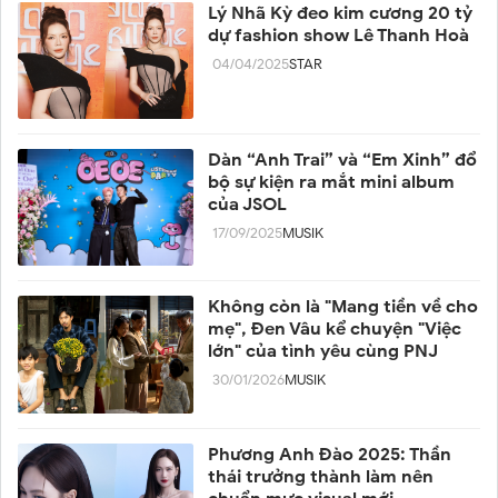
Lý Nhã Kỳ đeo kim cương 20 tỷ
dự fashion show Lê Thanh Hoà
04/04/2025
STAR
Dàn “Anh Trai” và “Em Xinh” đổ
bộ sự kiện ra mắt mini album
của JSOL
17/09/2025
MUSIK
Không còn là "Mang tiền về cho
mẹ", Đen Vâu kể chuyện "Việc
lớn" của tình yêu cùng PNJ
30/01/2026
MUSIK
Phương Anh Đào 2025: Thần
thái trưởng thành làm nên