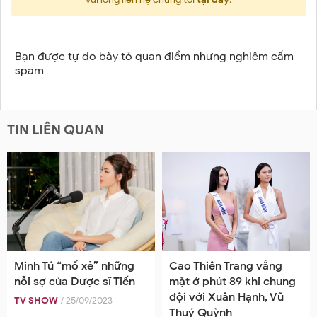
Bạn được tự do bày tỏ quan điểm nhưng nghiêm cấm
spam
TIN LIÊN QUAN
Minh Tú “mổ xẻ” những
Cao Thiên Trang vắng
nỗi sợ của Dược sĩ Tiến
mặt ở phút 89 khi chung
đội với Xuân Hạnh, Vũ
TV SHOW
/ 25/09/2023
Thuý Quỳnh