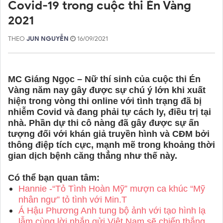
Covid-19 trong cuộc thi Én Vàng
2021
THEO
JUN NGUYỄN
16/09/2021
MC Giáng Ngọc – Nữ thí sinh của cuộc thi Én
Vàng năm nay gây được sự chú ý lớn khi xuất
hiện trong vòng thi online với tình trạng đã bị
nhiễm Covid và đang phải tự cách ly, điều trị tại
nhà. Phần dự thi cô nàng đã gây được sự ấn
tượng đối với khán giả truyền hình và CĐM bởi
thông điệp tích cực, mạnh mẽ trong khoảng thời
gian dịch bệnh căng thẳng như thế này.
Có thể bạn quan tâm:
Hannie -“Tỏ Tình Hoàn Mỹ” mượn ca khúc “Mỹ
nhân ngư” tỏ tình với Min.T
Á Hậu Phương Anh tung bộ ảnh với tạo hình lạ
lẫm cùng lời nhắn gửi Việt Nam sẽ chiến thắng