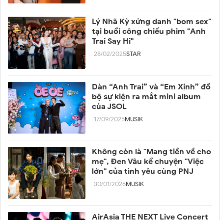
Lý Nhã Kỳ xứng danh "bom sex"
tại buổi công chiếu phim "Anh
Trai Say Hi"
28/02/2025
STAR
Dàn “Anh Trai” và “Em Xinh” đổ
bộ sự kiện ra mắt mini album
của JSOL
17/09/2025
MUSIK
Không còn là "Mang tiền về cho
mẹ", Đen Vâu kể chuyện "Việc
lớn" của tình yêu cùng PNJ
30/01/2026
MUSIK
AirAsia THE NEXT Live Concert