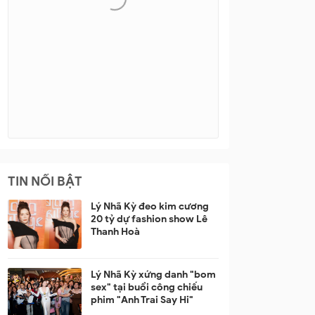
TIN NỔI BẬT
Lý Nhã Kỳ đeo kim cương
20 tỷ dự fashion show Lê
Thanh Hoà
Lý Nhã Kỳ xứng danh "bom
sex" tại buổi công chiếu
phim "Anh Trai Say Hi"