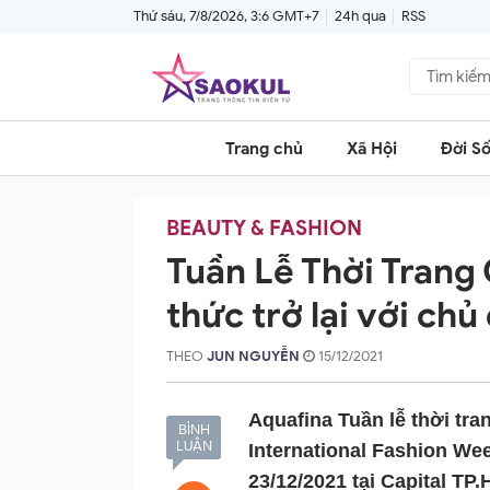
Thứ sáu, 7/8/2026, 3:6 GMT+7
24h qua
RSS
Trang chủ
Xã Hội
Đời S
BEAUTY & FASHION
Tuần Lễ Thời Trang
thức trở lại với chủ
THEO
JUN NGUYỄN
15/12/2021
Aquafina Tuần lễ thời tr
BÌNH
LUẬN
International Fashion We
23/12/2021 tại Capital TP