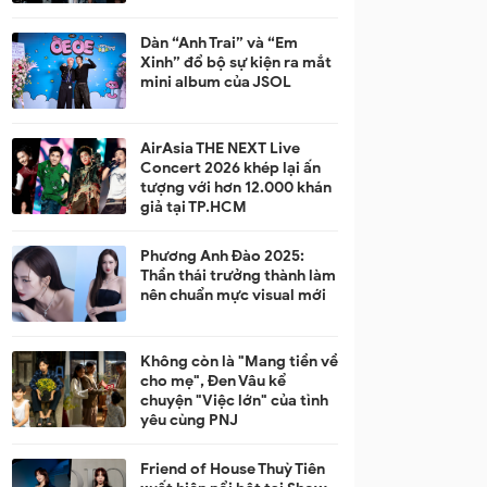
Dàn “Anh Trai” và “Em
Xinh” đổ bộ sự kiện ra mắt
mini album của JSOL
AirAsia THE NEXT Live
Concert 2026 khép lại ấn
tượng với hơn 12.000 khán
giả tại TP.HCM
Phương Anh Đào 2025:
Thần thái trưởng thành làm
nên chuẩn mực visual mới
Không còn là "Mang tiền về
cho mẹ", Đen Vâu kể
chuyện "Việc lớn" của tình
yêu cùng PNJ
Friend of House Thuỳ Tiên