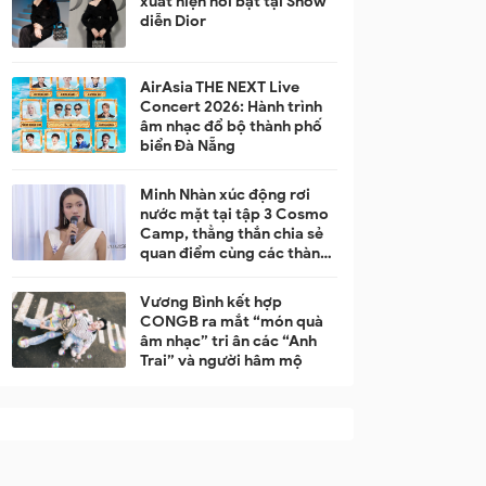
xuất hiện nổi bật tại Show
diễn Dior
AirAsia THE NEXT Live
Concert 2026: Hành trình
âm nhạc đổ bộ thành phố
biển Đà Nẵng
Minh Nhàn xúc động rơi
nước mặt tại tập 3 Cosmo
Camp, thẳng thắn chia sẻ
quan điểm cùng các thành
viên trong team
Vương Bình kết hợp
CONGB ra mắt “món quà
âm nhạc” tri ân các “Anh
Trai” và người hâm mộ