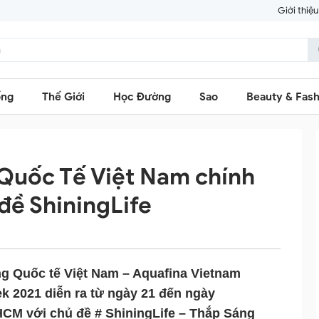
Giới thiệu
ống
Thế Giới
Học Đường
Sao
Beauty & Fash
 Quốc Tế Việt Nam chính
 đề ShiningLife
ang Quốc tế Việt Nam – Aquafina Vietnam
ek 2021 diễn ra từ ngày 21 đến ngày
.HCM với chủ đề # ShiningLife – Thắp Sáng