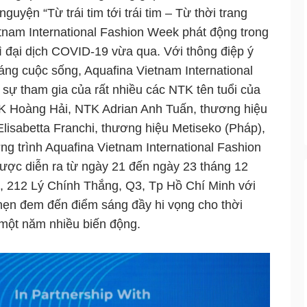
guyện “Từ trái tim tới trái tim – Từ thời trang
tnam International Fashion Week phát động trong
vì đại dịch COVID-19 vừa qua. Với thông điệp ý
sáng cuộc sống, Aquafina Vietnam International
sự tham gia của rất nhiều các NTK tên tuổi của
TK Hoàng Hải, NTK Adrian Anh Tuấn, thương hiệu
a Elisabetta Franchi, thương hiệu Metiseko (Pháp),
trình Aquafina Vietnam International Fashion
ược diễn ra từ ngày 21 đến ngày 23 tháng 12
o, 212 Lý Chính Thắng, Q3, Tp Hồ Chí Minh với
hẹn đem đến điểm sáng đầy hi vọng cho thời
 một năm nhiều biến động.