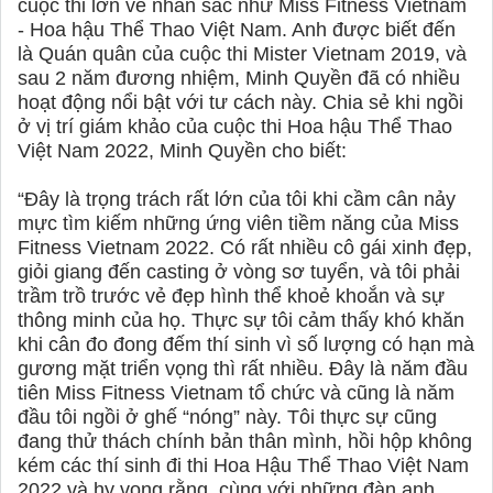
cuộc thi lớn về nhan sắc như Miss Fitness Vietnam
- Hoa hậu Thể Thao Việt Nam. Anh được biết đến
là Quán quân của cuộc thi Mister Vietnam 2019, và
sau 2 năm đương nhiệm, Minh Quyền đã có nhiều
hoạt động nổi bật với tư cách này. Chia sẻ khi ngồi
ở vị trí giám khảo của cuộc thi Hoa hậu Thể Thao
Việt Nam 2022, Minh Quyền cho biết:
“Đây là trọng trách rất lớn của tôi khi cầm cân nảy
mực tìm kiếm những ứng viên tiềm năng của Miss
Fitness Vietnam 2022. Có rất nhiều cô gái xinh đẹp,
giỏi giang đến casting ở vòng sơ tuyển, và tôi phải
trầm trồ trước vẻ đẹp hình thể khoẻ khoắn và sự
thông minh của họ. Thực sự tôi cảm thấy khó khăn
khi cân đo đong đếm thí sinh vì số lượng có hạn mà
gương mặt triển vọng thì rất nhiều. Đây là năm đầu
tiên Miss Fitness Vietnam tổ chức và cũng là năm
đầu tôi ngồi ở ghế “nóng” này. Tôi thực sự cũng
đang thử thách chính bản thân mình, hồi hộp không
kém các thí sinh đi thi Hoa Hậu Thể Thao Việt Nam
2022 và hy vọng rằng, cùng với những đàn anh,