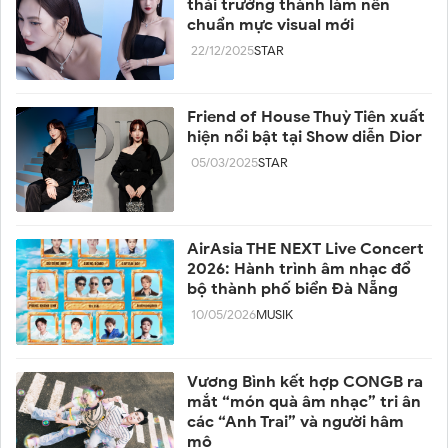
thái trưởng thành làm nên
chuẩn mực visual mới
22/12/2025
STAR
Friend of House Thuỳ Tiên xuất
hiện nổi bật tại Show diễn Dior
05/03/2025
STAR
AirAsia THE NEXT Live Concert
2026: Hành trình âm nhạc đổ
bộ thành phố biển Đà Nẵng
10/05/2026
MUSIK
Vương Bình kết hợp CONGB ra
mắt “món quà âm nhạc” tri ân
các “Anh Trai” và người hâm
mộ