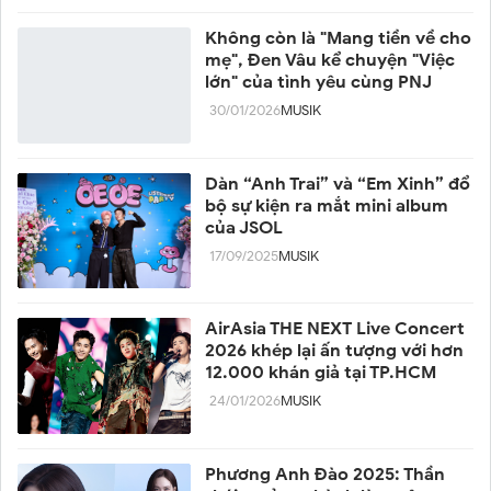
Không còn là "Mang tiền về cho
mẹ", Đen Vâu kể chuyện "Việc
lớn" của tình yêu cùng PNJ
30/01/2026
MUSIK
Dàn “Anh Trai” và “Em Xinh” đổ
bộ sự kiện ra mắt mini album
của JSOL
17/09/2025
MUSIK
AirAsia THE NEXT Live Concert
2026 khép lại ấn tượng với hơn
12.000 khán giả tại TP.HCM
24/01/2026
MUSIK
Phương Anh Đào 2025: Thần