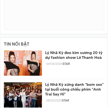
TIN NỔI BẬT
Lý Nhã Kỳ đeo kim cương 20 tỷ
dự fashion show Lê Thanh Hoà
04/04/2025
STAR
Lý Nhã Kỳ xứng danh "bom sex"
tại buổi công chiếu phim "Anh
Trai Say Hi"
28/02/2025
STAR