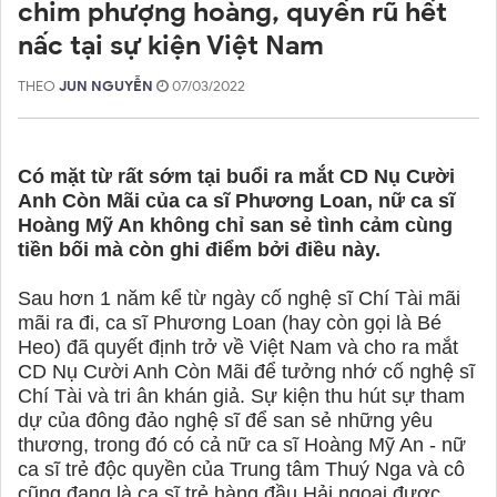
chim phượng hoàng, quyến rũ hết
nấc tại sự kiện Việt Nam
THEO
JUN NGUYỄN
07/03/2022
Có mặt từ rất sớm tại buổi ra mắt CD Nụ Cười
Anh Còn Mãi của ca sĩ Phương Loan, nữ ca sĩ
Hoàng Mỹ An không chỉ san sẻ tình cảm cùng
tiền bối mà còn ghi điểm bởi điều này.
Sau hơn 1 năm kể từ ngày cố nghệ sĩ Chí Tài mãi
mãi ra đi, ca sĩ Phương Loan (hay còn gọi là Bé
Heo) đã quyết định trở về Việt Nam và cho ra mắt
CD Nụ Cười Anh Còn Mãi để tưởng nhớ cố nghệ sĩ
Chí Tài và tri ân khán giả. Sự kiện thu hút sự tham
dự của đông đảo nghệ sĩ để san sẻ những yêu
thương, trong đó có cả nữ ca sĩ Hoàng Mỹ An - nữ
ca sĩ trẻ độc quyền của Trung tâm Thuý Nga và cô
cũng đang là ca sĩ trẻ hàng đầu Hải ngoại được