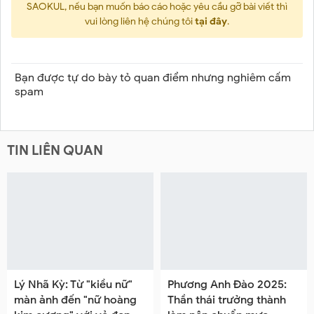
SAOKUL, nếu bạn muốn báo cáo hoặc yêu cầu gỡ bài viết thì
vui lòng liên hệ chúng tôi
tại đây
.
Bạn được tự do bày tỏ quan điểm nhưng nghiêm cấm
spam
TIN LIÊN QUAN
Lý Nhã Kỳ: Từ "kiều nữ"
Phương Anh Đào 2025:
màn ảnh đến "nữ hoàng
Thần thái trưởng thành