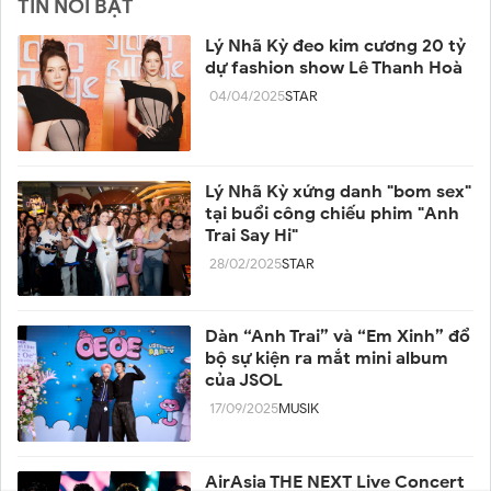
TIN NỔI BẬT
Lý Nhã Kỳ đeo kim cương 20 tỷ
dự fashion show Lê Thanh Hoà
04/04/2025
STAR
Lý Nhã Kỳ xứng danh "bom sex"
tại buổi công chiếu phim "Anh
Trai Say Hi"
28/02/2025
STAR
Dàn “Anh Trai” và “Em Xinh” đổ
bộ sự kiện ra mắt mini album
của JSOL
17/09/2025
MUSIK
AirAsia THE NEXT Live Concert