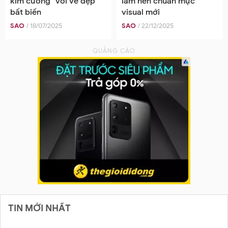
kim cương" với vẻ đẹp
làm nên chuẩn mực
bất biến
visual mới
SAO
/ 18/07/2025
SAO
/ 22/12/2025
TIN MỚI NHẤT