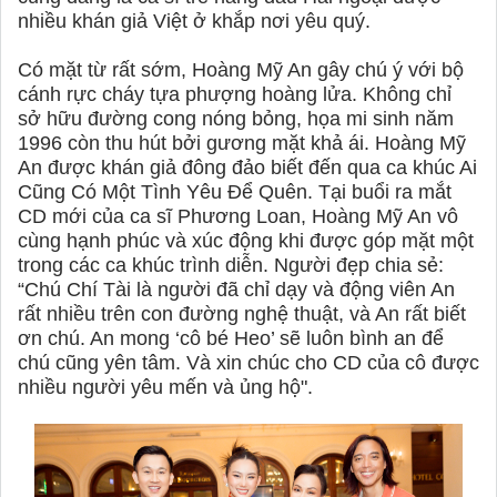
nhiều khán giả Việt ở khắp nơi yêu quý.
Có mặt từ rất sớm, Hoàng Mỹ An gây chú ý với bộ
cánh rực cháy tựa phượng hoàng lửa. Không chỉ
sở hữu đường cong nóng bỏng, họa mi sinh năm
1996 còn thu hút bởi gương mặt khả ái. Hoàng Mỹ
An được khán giả đông đảo biết đến qua ca khúc Ai
Cũng Có Một Tình Yêu Để Quên. Tại buổi ra mắt
CD mới của ca sĩ Phương Loan, Hoàng Mỹ An vô
cùng hạnh phúc và xúc động khi được góp mặt một
trong các ca khúc trình diễn. Người đẹp chia sẻ:
“Chú Chí Tài là người đã chỉ dạy và động viên An
rất nhiều trên con đường nghệ thuật, và An rất biết
ơn chú. An mong ‘cô bé Heo’ sẽ luôn bình an để
chú cũng yên tâm. Và xin chúc cho CD của cô được
nhiều người yêu mến và ủng hộ".