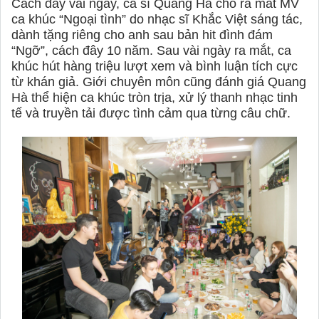
Cách đây vài ngày, ca sĩ Quang Hà cho ra mắt MV
ca khúc “Ngoại tình” do nhạc sĩ Khắc Việt sáng tác,
dành tặng riêng cho anh sau bản hit đình đám
“Ngỡ”, cách đây 10 năm. Sau vài ngày ra mắt, ca
khúc hút hàng triệu lượt xem và bình luận tích cực
từ khán giả. Giới chuyên môn cũng đánh giá Quang
Hà thể hiện ca khúc tròn trịa, xử lý thanh nhạc tinh
tế và truyền tải được tình cảm qua từng câu chữ.