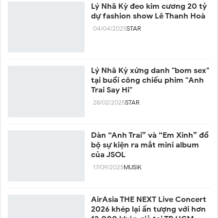
Lý Nhã Kỳ đeo kim cương 20 tỷ
dự fashion show Lê Thanh Hoà
04/04/2025
STAR
Lý Nhã Kỳ xứng danh "bom sex"
tại buổi công chiếu phim "Anh
Trai Say Hi"
28/02/2025
STAR
Dàn “Anh Trai” và “Em Xinh” đổ
bộ sự kiện ra mắt mini album
của JSOL
17/09/2025
MUSIK
AirAsia THE NEXT Live Concert
2026 khép lại ấn tượng với hơn