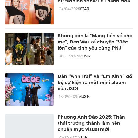
dự fashion show Lê Thanh Hoà
04/04/2025
STAR
Không còn là "Mang tiền về cho
mẹ", Đen Vâu kể chuyện "Việc
lớn" của tình yêu cùng PNJ
30/01/2026
MUSIK
Dàn “Anh Trai” và “Em Xinh” đổ
bộ sự kiện ra mắt mini album
của JSOL
17/09/2025
MUSIK
Phương Anh Đào 2025: Thần
thái trưởng thành làm nên
chuẩn mực visual mới
22/12/2025
STAR