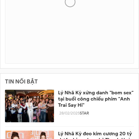
TIN NỔI BẬT
Lý Nhã Kỳ xứng danh "bom sex"
tại buổi công chiếu phim "Anh
Trai Say Hi"
28/02/2025
STAR
Lý Nhã Kỳ đeo kim cương 20 tỷ