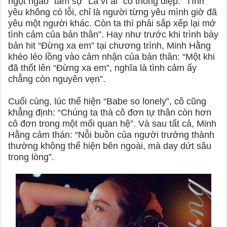
ngọt ngào” tâm sự “Là vì ai” có thông điệp: “Tình
yêu không có lỗi, chỉ là người từng yêu mình giờ đã
yêu một người khác. Còn ta thì phải sắp xếp lại mớ
tình cảm của bản thân”. Hay như trước khi trình bày
bản hit “Đừng xa em” tại chương trình, Minh Hằng
khéo léo lồng vào cảm nhận của bản thân: “Một khi
đã thốt lên “Đừng xa em”, nghĩa là tình cảm ấy
chẳng còn nguyên vẹn”.
Cuối cùng, lúc thể hiện “Babe so lonely”, cô cũng
khẳng định: “Chúng ta thà cô đơn tự thân còn hơn
cô đơn trong một mối quan hệ”. Và sau tất cả, Minh
Hằng cảm thán: “Nỗi buồn của người trưởng thành
thường không thể hiện bên ngoài, mà day dứt sâu
trong lòng”.