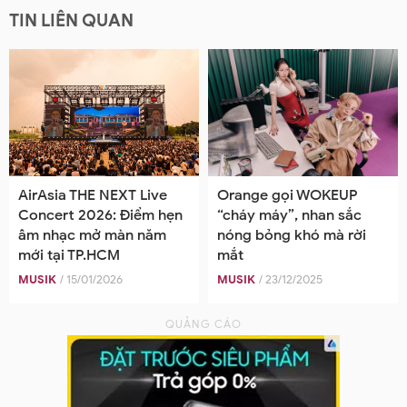
TIN LIÊN QUAN
AirAsia THE NEXT Live
Orange gọi WOKEUP
Concert 2026: Điểm hẹn
“cháy máy”, nhan sắc
âm nhạc mở màn năm
nóng bỏng khó mà rời
mới tại TP.HCM
mắt
MUSIK
/ 15/01/2026
MUSIK
/ 23/12/2025