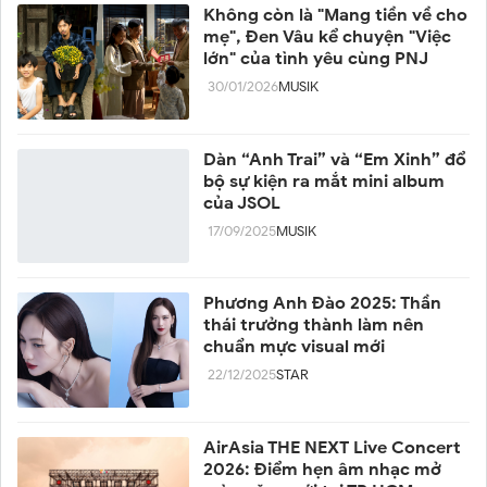
Không còn là "Mang tiền về cho
mẹ", Đen Vâu kể chuyện "Việc
lớn" của tình yêu cùng PNJ
30/01/2026
MUSIK
Dàn “Anh Trai” và “Em Xinh” đổ
bộ sự kiện ra mắt mini album
của JSOL
17/09/2025
MUSIK
Phương Anh Đào 2025: Thần
thái trưởng thành làm nên
chuẩn mực visual mới
22/12/2025
STAR
AirAsia THE NEXT Live Concert
2026: Điểm hẹn âm nhạc mở