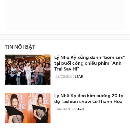
TIN NỔI BẬT
Lý Nhã Kỳ xứng danh "bom sex"
tại buổi công chiếu phim "Anh
Trai Say Hi"
28/02/2025
STAR
Lý Nhã Kỳ đeo kim cương 20 tỷ
dự fashion show Lê Thanh Hoà
04/04/2025
STAR