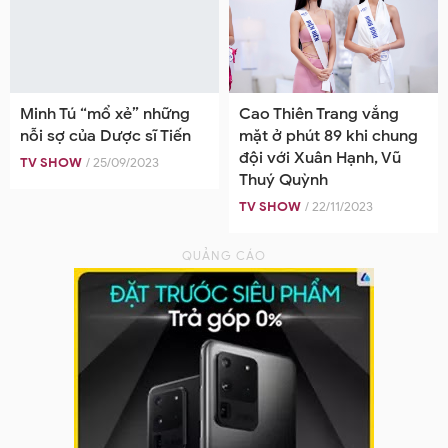
Minh Tú “mổ xẻ” những
Cao Thiên Trang vắng
nỗi sợ của Dược sĩ Tiến
mặt ở phút 89 khi chung
đội với Xuân Hạnh, Vũ
TV SHOW
/ 25/09/2023
Thuý Quỳnh
TV SHOW
/ 22/11/2023