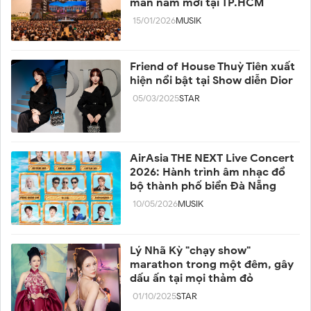
màn năm mới tại TP.HCM
15/01/2026
MUSIK
Friend of House Thuỳ Tiên xuất
hiện nổi bật tại Show diễn Dior
05/03/2025
STAR
AirAsia THE NEXT Live Concert
2026: Hành trình âm nhạc đổ
bộ thành phố biển Đà Nẵng
10/05/2026
MUSIK
Lý Nhã Kỳ "chạy show"
marathon trong một đêm, gây
dấu ấn tại mọi thảm đỏ
01/10/2025
STAR