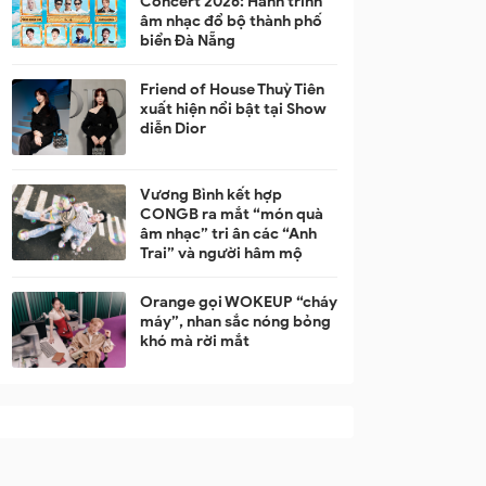
Concert 2026: Hành trình
âm nhạc đổ bộ thành phố
biển Đà Nẵng
Friend of House Thuỳ Tiên
xuất hiện nổi bật tại Show
diễn Dior
Vương Bình kết hợp
CONGB ra mắt “món quà
âm nhạc” tri ân các “Anh
Trai” và người hâm mộ
Orange gọi WOKEUP “cháy
máy”, nhan sắc nóng bỏng
khó mà rời mắt