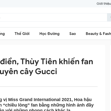
Giới thiệu
ống
Thế Giới
Học Đường
Sao
Beauty & Fash
điển, Thùy Tiên khiến fan
guyên cây Gucci
 vị Miss Grand International 2021, Hoa hậu
n “chiều lòng” fan bằng những hình ảnh đầy
ân với những phong cách khác lạ.