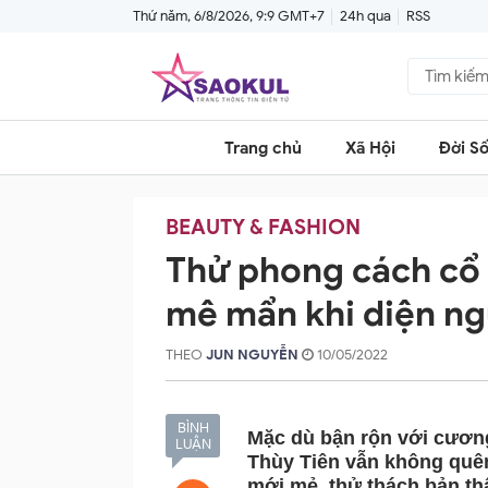
Thứ năm, 6/8/2026, 9:9 GMT+7
24h qua
RSS
Trang chủ
Xã Hội
Đời S
BEAUTY & FASHION
Thử phong cách cổ 
mê mẩn khi diện n
THEO
JUN NGUYỄN
10/05/2022
BÌNH
Mặc dù bận rộn với cương
LUẬN
Thùy Tiên vẫn không quê
mới mẻ, thử thách bản th