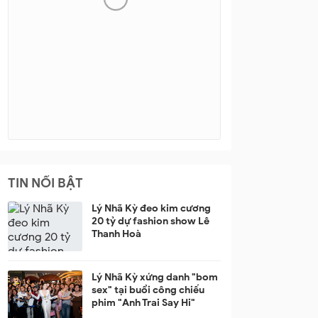
TIN NỔI BẬT
Lý Nhã Kỳ đeo kim cương
20 tỷ dự fashion show Lê
Thanh Hoà
Lý Nhã Kỳ xứng danh "bom
sex" tại buổi công chiếu
phim "Anh Trai Say Hi"