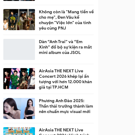
Không còn là "Mang tiền về
cho mẹ", Đen Vâu kể
chuyện "Việc lớn" của tình
yêu cùng PNJ
Dàn “Anh Trai” và “Em
Xinh” đổ bộ sự kiện ra mắt
mini album của JSOL
AirAsia THE NEXT Live
Concert 2026 khép lại ấn
tượng với hơn 12.000 khán
giả tại TP.HCM
Phương Anh Đào 2025:
Thần thái trưởng thành làm
nên chuẩn mực visual mới
AirAsia THE NEXT Live