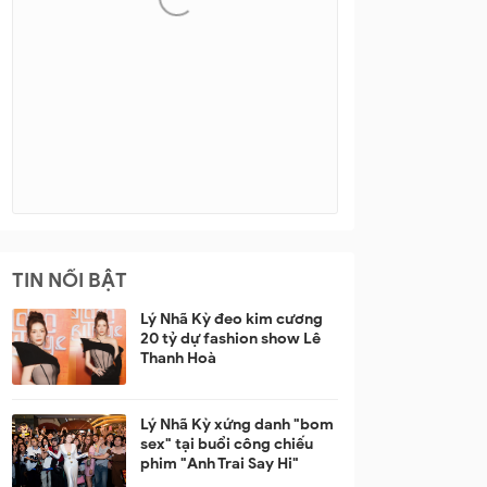
TIN NỔI BẬT
Lý Nhã Kỳ đeo kim cương
20 tỷ dự fashion show Lê
Thanh Hoà
Lý Nhã Kỳ xứng danh "bom
sex" tại buổi công chiếu
phim "Anh Trai Say Hi"