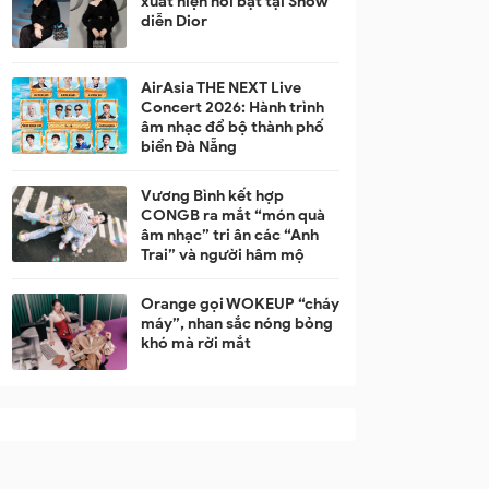
xuất hiện nổi bật tại Show
diễn Dior
AirAsia THE NEXT Live
Concert 2026: Hành trình
âm nhạc đổ bộ thành phố
biển Đà Nẵng
Vương Bình kết hợp
CONGB ra mắt “món quà
âm nhạc” tri ân các “Anh
Trai” và người hâm mộ
Orange gọi WOKEUP “cháy
máy”, nhan sắc nóng bỏng
khó mà rời mắt