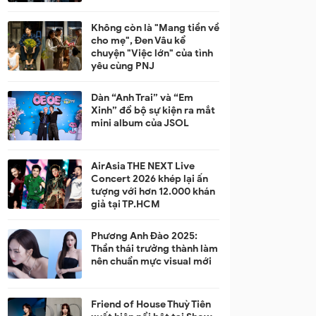
Không còn là "Mang tiền về
cho mẹ", Đen Vâu kể
chuyện "Việc lớn" của tình
yêu cùng PNJ
Dàn “Anh Trai” và “Em
Xinh” đổ bộ sự kiện ra mắt
mini album của JSOL
AirAsia THE NEXT Live
Concert 2026 khép lại ấn
tượng với hơn 12.000 khán
giả tại TP.HCM
Phương Anh Đào 2025:
Thần thái trưởng thành làm
nên chuẩn mực visual mới
Friend of House Thuỳ Tiên