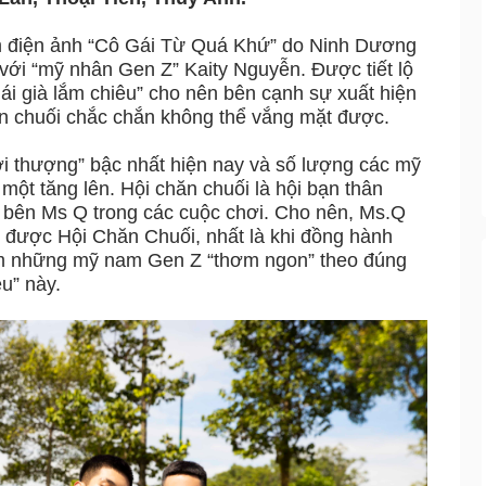
m điện ảnh “Cô Gái Từ Quá Khứ” do Ninh Dương
ới “mỹ nhân Gen Z” Kaity Nguyễn. Được tiết lộ
ái già lắm chiêu” cho nên bên cạnh sự xuất hiện
hăn chuối chắc chắn không thể vắng mặt được.
hời thượng” bậc nhất hiện nay và số lượng các mỹ
một tăng lên. Hội chăn chuối là hội bạn thân
ện bên Ms Q trong các cuộc chơi. Cho nên, Ms.Q
ếu được Hội Chăn Chuối, nhất là khi đồng hành
êm những mỹ nam Gen Z “thơm ngon” theo đúng
u” này.