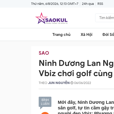
Thứ năm, 6/8/2026, 12:13 GMT+7
24h qua
RSS
Trang chủ
Xã Hội
Đời S
SAO
Ninh Dương Lan Ng
Vbiz chơi golf cùng
THEO
JUN NGUYỄN
06/06/2022
BÌNH
Mới đây, Ninh Dương Lan 
LUẬN
sân golf, tự tin cầm gậy 
người đẹp Vbiz: Phương L