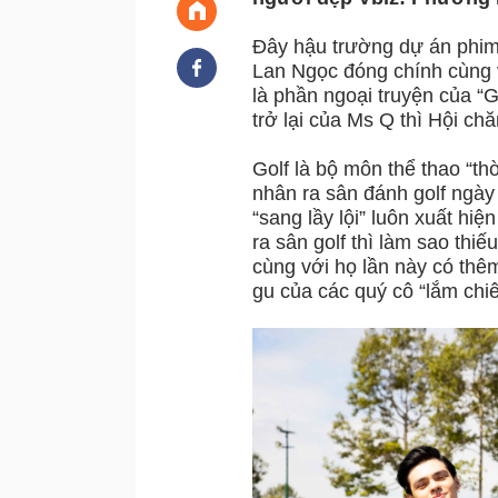
Đây hậu trường dự án phi
Lan Ngọc đóng chính cùng v
là phần ngoại truyện của “G
trở lại của Ms Q thì Hội c
Golf là bộ môn thể thao “t
nhân ra sân đánh golf ngày 
“sang lầy lội” luôn xuất hi
ra sân golf thì làm sao thi
cùng với họ lần này có th
gu của các quý cô “lắm chiê