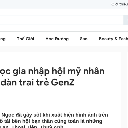
Giới thiệu
ống
Thế Giới
Học Đường
Sao
Beauty & Fash
ọc gia nhập hội mỹ nhân
 dàn trai trẻ GenZ
Ngọc đã gây sốt khi xuất hiện hình ảnh trên
trổ tài bên hội bạn thân cũng toàn là những
an, Thoại Tiên, Thuỳ Anh.