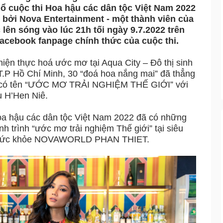
ổ cuộc thi Hoa hậu các dân tộc Việt Nam 2022
 bởi Nova Entertainment - một thành viên của
 lên sóng vào lúc 21h tối ngày 9.7.2022 trên
acebook fanpage chính thức của cuộc thi.
hiện thực hoá ước mơ tại Aqua City – Đô thị sinh
T.P Hồ Chí Minh, 30 “đoá hoa nắng mai” đã thẳng
 3 có tên “ƯỚC MƠ TRẢI NGHIỆM THẾ GIỚI” với
 H’Hen Niê.
Hoa hậu các dân tộc Việt Nam 2022 đã có những
nh trình “ước mơ trải nghiệm Thế giới” tại siêu
 – sức khỏe NOVAWORLD PHAN THIET.