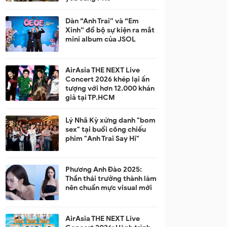
Dàn “Anh Trai” và “Em
Xinh” đổ bộ sự kiện ra mắt
mini album của JSOL
AirAsia THE NEXT Live
Concert 2026 khép lại ấn
tượng với hơn 12.000 khán
giả tại TP.HCM
Lý Nhã Kỳ xứng danh "bom
sex" tại buổi công chiếu
phim "Anh Trai Say Hi"
Phương Anh Đào 2025:
Thần thái trưởng thành làm
nên chuẩn mực visual mới
AirAsia THE NEXT Live