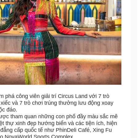
m phá công viên giải trí Circus Land với 7 trò
xiếc và 7 trò chơi trúng thưởng lưu động xoay
ộc đáo.
 được tham quan những con phố đầy màu sắc mê
t thự xinh đẹp hướng biển và các tiện ích, hiện
 đẳng cấp quốc tế như PhinDeli Café, Xing Fu
ao NovaWorld Sports Complex...