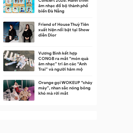
Concert 2026: Hành trình
âm nhạc đổ bộ thành phố
biển Đà Nẵng
Friend of House Thuỳ Tiên
xuất hiện nổi bật tại Show
diễn Dior
Vương Bình kết hợp
CONGB ra mắt “món quà
âm nhạc” tri ân các “Anh
Trai” và người hâm mộ
Orange gọi WOKEUP “cháy
máy”, nhan sắc nóng bỏng
khó mà rời mắt