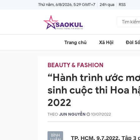
Thứ năm, 6/8/2026, 5:29 GMT+7
24h qua
RSS
Trang chủ
Xã Hội
Đời S
BEAUTY & FASHION
“Hành trình ước mơ 
sinh cuộc thi Hoa h
2022
THEO
JUN NGUYỄN
10/07/2022
BÌNH
TP. HCM, 9.7.2022, Tập 3
LUẬN