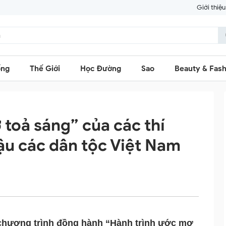
Giới thiệu
ống
Thế Giới
Học Đường
Sao
Beauty & Fash
toả sáng” của các thí
ậu các dân tộc Việt Nam
 chương trình đồng hành “Hành trình ước mơ