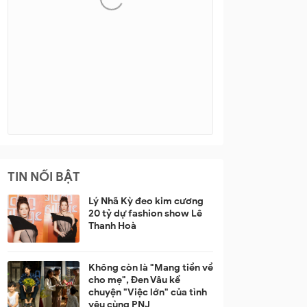
TIN NỔI BẬT
Lý Nhã Kỳ đeo kim cương
20 tỷ dự fashion show Lê
Thanh Hoà
Không còn là "Mang tiền về
cho mẹ", Đen Vâu kể
chuyện "Việc lớn" của tình
yêu cùng PNJ