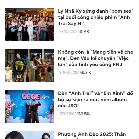
Lý Nhã Kỳ xứng danh "bom sex"
tại buổi công chiếu phim "Anh
Trai Say Hi"
28/02/2025
STAR
Không còn là "Mang tiền về cho
mẹ", Đen Vâu kể chuyện "Việc
lớn" của tình yêu cùng PNJ
30/01/2026
MUSIK
Dàn “Anh Trai” và “Em Xinh” đổ
bộ sự kiện ra mắt mini album
của JSOL
17/09/2025
MUSIK
Phương Anh Đào 2025: Thần