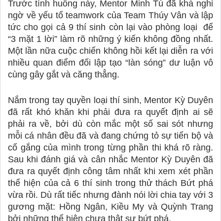
Trước tình huống này, Mentor Minh Tú đã khá nghi 
ngờ về yếu tố teamwork của Team Thúy Vân và lập 
tức cho gọi cả 9 thí sinh còn lại vào phòng loại  để 
“3 mặt 1 lời” làm rõ những ý kiến không đồng nhất. 
Một lần nữa cuộc chiến không hồi kết lại diễn ra với 
nhiều quan điểm đối lập tạo “làn sóng” dư luận vô 
cùng gây gắt và căng thẳng. 
Nắm trong tay quyền loại thí sinh, Mentor Kỳ Duyên 
đã rất khó khăn khi phải đưa ra quyết định ai sẽ 
phải ra về, bởi dù còn mắc một số sai sót nhưng 
mỗi cá nhân đều đã và đang chứng tỏ sự tiến bộ và 
cố gắng của mình trong từng phần thi khá rõ ràng. 
Sau khi đánh giá và cân nhắc Mentor Kỳ Duyên đã 
đưa ra quyết định công tâm nhất khi xem xét phần 
thể hiện của cả 6 thí sinh trong thử thách Bứt phá 
vừa rồi. Dù rất tiếc nhưng đành nói lời chia tay với 3 
gương mặt: Hồng Ngân, Kiều My và Quỳnh Trang 
bởi những thể hiện chưa thật sự bứt phá. 