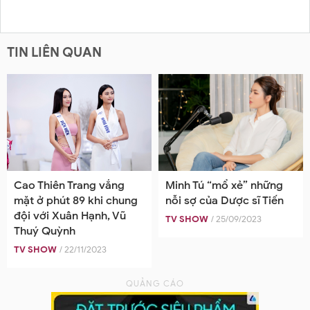
TIN LIÊN QUAN
Cao Thiên Trang vắng
Minh Tú “mổ xẻ” những
mặt ở phút 89 khi chung
nỗi sợ của Dược sĩ Tiến
đội với Xuân Hạnh, Vũ
TV SHOW
/ 25/09/2023
Thuý Quỳnh
TV SHOW
/ 22/11/2023