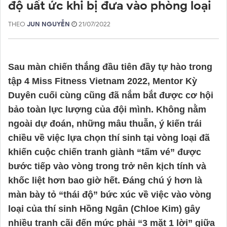
độ uất ức khi bị đưa vào phòng loại
THEO
JUN NGUYỄN
21/07/2022
Sau màn chiến thắng đầu tiên đầy tự hào trong 
tập 4 Miss Fitness Vietnam 2022, Mentor Kỳ 
Duyên cuối cùng cũng đã nắm bắt được cơ hội 
bảo toàn lực lượng của đội mình. Không nằm 
ngoài dự đoán, những mâu thuẫn, ý kiến trái 
chiều về việc lựa chọn thí sinh tại vòng loại đã 
khiến cuộc chiến tranh giành “tấm vé” được 
bước tiếp vào vòng trong trở nên kịch tính và 
khốc liệt hơn bao giờ hết. Đáng chú ý hơn là 
màn bày tỏ “thái độ” bức xúc về việc vào vòng 
loại của thí sinh Hồng Ngân (Chloe Kim) gây 
nhiều tranh cãi đến mức phải “3 mặt 1 lời” giữa 