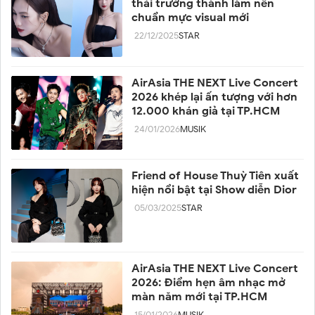
thái trưởng thành làm nên
chuẩn mực visual mới
22/12/2025
STAR
AirAsia THE NEXT Live Concert
2026 khép lại ấn tượng với hơn
12.000 khán giả tại TP.HCM
24/01/2026
MUSIK
Friend of House Thuỳ Tiên xuất
hiện nổi bật tại Show diễn Dior
05/03/2025
STAR
AirAsia THE NEXT Live Concert
2026: Điểm hẹn âm nhạc mở
màn năm mới tại TP.HCM