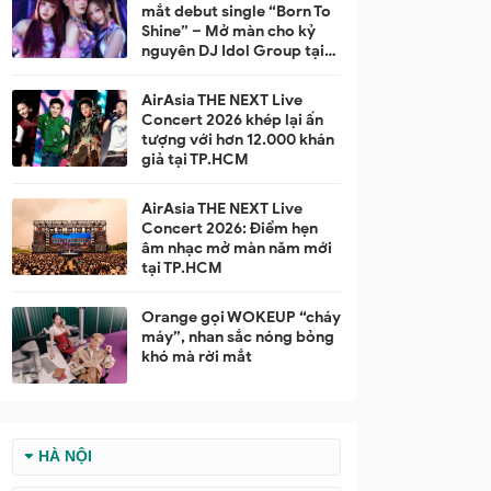
mắt debut single “Born To
Shine” – Mở màn cho kỷ
nguyên DJ Idol Group tại
Việt Nam
AirAsia THE NEXT Live
Concert 2026 khép lại ấn
tượng với hơn 12.000 khán
giả tại TP.HCM
AirAsia THE NEXT Live
Concert 2026: Điểm hẹn
âm nhạc mở màn năm mới
tại TP.HCM
Orange gọi WOKEUP “cháy
máy”, nhan sắc nóng bỏng
khó mà rời mắt
HÀ NỘI