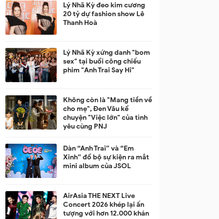
Lý Nhã Kỳ đeo kim cương
20 tỷ dự fashion show Lê
Thanh Hoà
Lý Nhã Kỳ xứng danh "bom
sex" tại buổi công chiếu
phim "Anh Trai Say Hi"
Không còn là "Mang tiền về
cho mẹ", Đen Vâu kể
chuyện "Việc lớn" của tình
yêu cùng PNJ
Dàn “Anh Trai” và “Em
Xinh” đổ bộ sự kiện ra mắt
mini album của JSOL
AirAsia THE NEXT Live
Concert 2026 khép lại ấn
tượng với hơn 12.000 khán