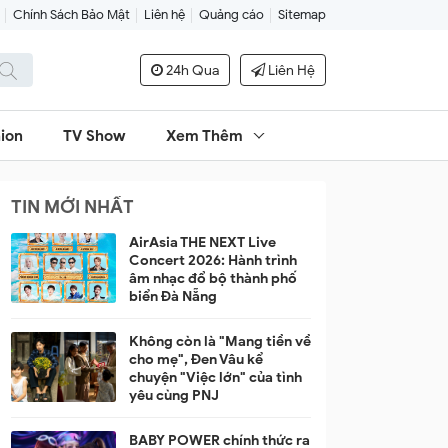
Chính Sách Bảo Mật
Liên hệ
Quảng cáo
Sitemap
24h Qua
Liên Hệ
ion
TV Show
Xem Thêm
TIN MỚI NHẤT
AirAsia THE NEXT Live
Concert 2026: Hành trình
âm nhạc đổ bộ thành phố
biển Đà Nẵng
Không còn là "Mang tiền về
cho mẹ", Đen Vâu kể
chuyện "Việc lớn" của tình
yêu cùng PNJ
BABY POWER chính thức ra