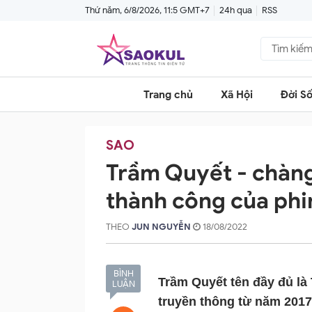
Thứ năm, 6/8/2026, 11:5 GMT+7
24h qua
RSS
Trang chủ
Xã Hội
Đời S
SAO
Trầm Quyết - chàng
thành công của ph
THEO
JUN NGUYỄN
18/08/2022
BÌNH
Trầm Quyết tên đầy đủ là
LUẬN
truyền thông từ năm 2017,