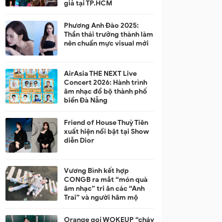
giả tại TP.HCM
Phương Anh Đào 2025:
Thần thái trưởng thành làm
nên chuẩn mực visual mới
AirAsia THE NEXT Live
Concert 2026: Hành trình
âm nhạc đổ bộ thành phố
biển Đà Nẵng
Friend of House Thuỳ Tiên
xuất hiện nổi bật tại Show
diễn Dior
Vương Bình kết hợp
CONGB ra mắt “món quà
âm nhạc” tri ân các “Anh
Trai” và người hâm mộ
Orange gọi WOKEUP “cháy