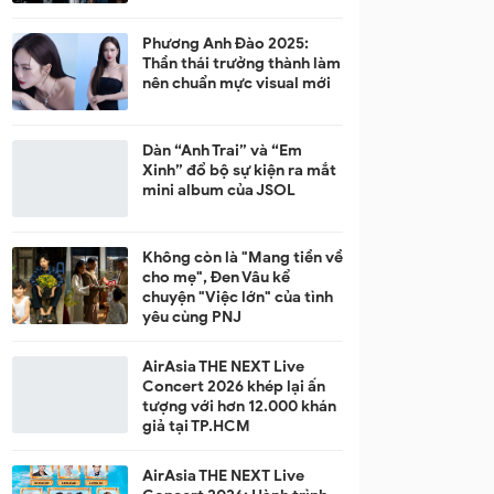
Phương Anh Đào 2025:
Thần thái trưởng thành làm
nên chuẩn mực visual mới
Dàn “Anh Trai” và “Em
Xinh” đổ bộ sự kiện ra mắt
mini album của JSOL
Không còn là "Mang tiền về
cho mẹ", Đen Vâu kể
chuyện "Việc lớn" của tình
yêu cùng PNJ
AirAsia THE NEXT Live
Concert 2026 khép lại ấn
tượng với hơn 12.000 khán
giả tại TP.HCM
AirAsia THE NEXT Live