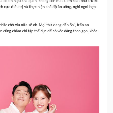
 đã có tín hiệu khả quan, không còn mất kiểm soát như trước.
h cực điều trị và thực hiện chế độ ăn uống, nghỉ ngơi hợp
chắc chờ xíu nữa sẽ ok. Mọi thứ đang dần ổn”, trấn an
 cũng chăm chỉ tập thể dục để có vóc dáng thon gọn, khỏe