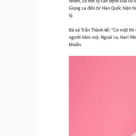
nhiên, cô tiết lộ căn bệnh của cô
Giọng ca đến từ Hàn Quốc hiện tíc
lý.
Bà xã Trấn Thành kể: “Cơ mặt thì 
người hâm mộ. Ngoài ra, Hari Won
khoắn.