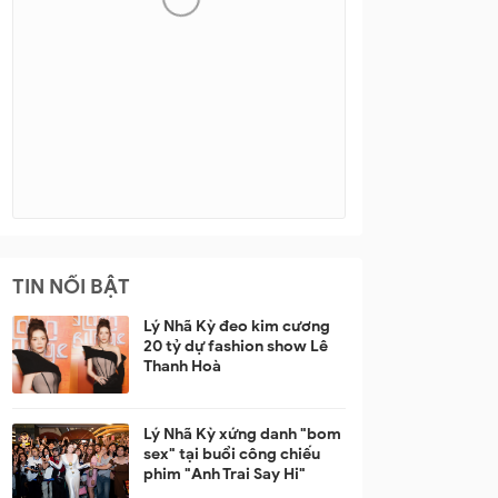
TIN NỔI BẬT
Lý Nhã Kỳ đeo kim cương
20 tỷ dự fashion show Lê
Thanh Hoà
Lý Nhã Kỳ xứng danh "bom
sex" tại buổi công chiếu
phim "Anh Trai Say Hi"