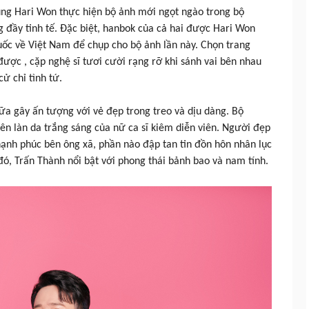
ùng Hari Won thực hiện bộ ảnh mới ngọt ngào trong bộ
g đầy tinh tế. Đặc biệt, hanbok của cả hai được Hari Won
ốc về Việt Nam để chụp cho bộ ảnh lần này. Chọn trang
ược , cặp nghệ sĩ tươi cười rạng rỡ khi sánh vai bên nhau
ử chỉ tình tứ.
ữa gây ấn tượng với vẻ đẹp trong treo và dịu dàng. Bộ
ên làn da trắng sáng của nữ ca sĩ kiêm diễn viên. Người đẹp
hạnh phúc bên ông xã, phần nào đập tan tin đồn hôn nhân lục
 đó, Trấn Thành nổi bật với phong thái bảnh bao và nam tính.