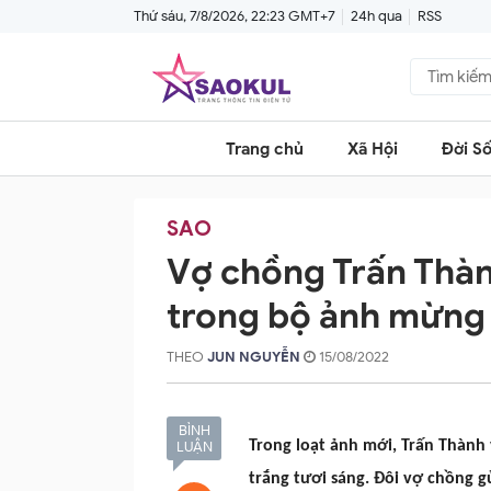
Thứ sáu, 7/8/2026, 22:23 GMT+7
24h qua
RSS
Trang chủ
Xã Hội
Đời S
SAO
Vợ chồng Trấn Thàn
trong bộ ảnh mừng 
THEO
JUN NGUYỄN
15/08/2022
BÌNH
Trong loạt ảnh mới, Trấn Thàn
LUẬN
trắng tươi sáng. Đôi vợ chồng g