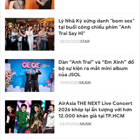
Lý Nhã Kỳ xứng danh "bom sex"
tại buổi công chiếu phim "Anh
Trai Say Hi"
28/02/2025
STAR
Dàn “Anh Trai” và “Em Xinh” đổ
bộ sự kiện ra mắt mini album
của JSOL
17/09/2025
MUSIK
AirAsia THE NEXT Live Concert
2026 khép lại ấn tượng với hơn
12.000 khán giả tại TP.HCM
24/01/2026
MUSIK