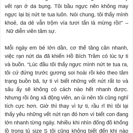
vết rạn ở da bụng. Tôi bầu ngực nên không may
ngực lại bị nứt te tua luôn. Nói chung, tôi thấy mình
khoẻ, da dẻ vẫn trộm vía tươi tắn là mừng rồi!” –
Nữ diễn viên tâm sự.
Mỗi ngày em bé lớn dần, cơ thể tăng cân nhanh,
việc rạn nứt da đã khiến Hồ Bích Trâm có lúc tự ti
và buồn. “Lúc đầu tôi thấy ngực mình nứt te tua ra,
tôi cứ đứng trước gương soi hoài rồi kéo theo tâm
trạng buồn bã, tự ti vì biết những vết nứt rất to và
sâu ấy sẽ không có cách nào hết nhanh được
.
Nh
ưng rồi ông xã động viên, an ủi nên tôi cũng nghĩ
tích cực hơn. Giờ thì thay vì tự ti, rầu rĩ thì tôi lại
thấy yêu những vết nứt rạn đó hơn vì biết con đang
lớn nhanh từng ngày. Nhiều khi nhìn đống đồ khổng
lồ trong tủ size S tôi cũng không biết đến khi nào