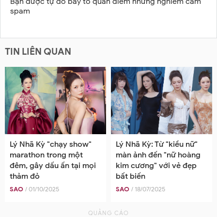
Bạn được tự do bày tỏ quan điểm nhưng nghiêm cấm
spam
TIN LIÊN QUAN
Lý Nhã Kỳ "chạy show"
Lý Nhã Kỳ: Từ "kiều nữ"
marathon trong một
màn ảnh đến "nữ hoàng
đêm, gây dấu ấn tại mọi
kim cương" với vẻ đẹp
thảm đỏ
bất biến
SAO
/ 01/10/2025
SAO
/ 18/07/2025