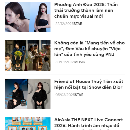
Phương Anh Đào 2025: Thần
thái trưởng thành làm nên
chuẩn mực visual mới
22/12/2025
STAR
Không còn là "Mang tiền về cho
mẹ", Đen Vâu kể chuyện "Việc
lớn" của tình yêu cùng PNJ
30/01/2026
MUSIK
Friend of House Thuỳ Tiên xuất
hiện nổi bật tại Show diễn Dior
05/03/2025
STAR
AirAsia THE NEXT Live Concert
2026: Hành trình âm nhạc đổ