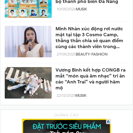
bộ thành phố biển Đà Nẵng
10/05/2026
MUSIK
Minh Nhàn xúc động rơi nước
mặt tại tập 3 Cosmo Camp,
thẳng thắn chia sẻ quan điểm
cùng các thành viên trong
team
27/05/2025
BEAUTY-FASHION
Vương Bình kết hợp CONGB ra
mắt “món quà âm nhạc” tri ân
các “Anh Trai” và người hâm
mộ
22/12/2025
MUSIK