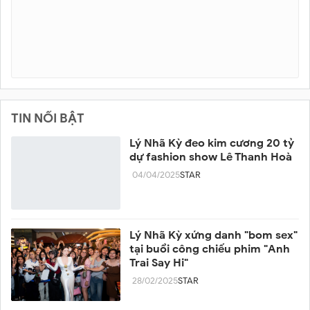
TIN NỔI BẬT
Lý Nhã Kỳ đeo kim cương 20 tỷ
dự fashion show Lê Thanh Hoà
04/04/2025
STAR
Lý Nhã Kỳ xứng danh "bom sex"
tại buổi công chiếu phim "Anh
Trai Say Hi"
28/02/2025
STAR