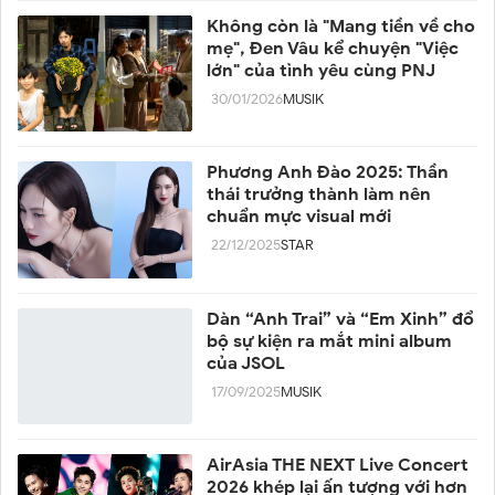
Không còn là "Mang tiền về cho
mẹ", Đen Vâu kể chuyện "Việc
lớn" của tình yêu cùng PNJ
30/01/2026
MUSIK
Phương Anh Đào 2025: Thần
thái trưởng thành làm nên
chuẩn mực visual mới
22/12/2025
STAR
Dàn “Anh Trai” và “Em Xinh” đổ
bộ sự kiện ra mắt mini album
của JSOL
17/09/2025
MUSIK
AirAsia THE NEXT Live Concert
2026 khép lại ấn tượng với hơn