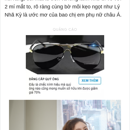
2 mí mắt to, rõ ràng cùng bờ môi kẹo ngọt như Lý
Nhã Kỳ là ước mơ của bao chị em phụ nữ châu Á.