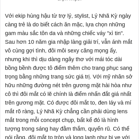
Với ekip hùng hậu từ trợ lý, stylist, Lý Nhã Kỳ ngày
càng trẻ là do biết cách ăn mặc, lựa chọn những
gam màu sắc tôn da và những chiếc váy "xì tin".
Sau hơn 10 năm gia nhập làng giải trí, vẫn ánh mắt
vô cùng gợi tình, đôi môi sexy căng mọng ấy,
nhưng khi thì dịu dàng ngây thơ với mái tóc dài
bồng bềnh được tô điểm thêm cho trang phục sang
trọng bằng những trang sức giá trị. Với mỹ nhân sở
hữu những đường nét trên gương mặt hài hòa như
cô thì đôi mắt có lẽ chính là điểm nhấn đắt giá nhất
trên gương mặt. Có được đôi mắt to, đen láy và mí
mắt rõ ràng, Lý Nhã Kỳ chẳng cần phải dùng lens
mắt trong mỗi concept chụp, bất kể đó là hình
tượng trong sáng hay đằm thắm, quyến rũ. Có thể
nói rằng, đôi mắt to tròn và long lanh như bi ve với