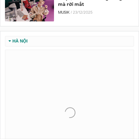
mà rời mắt
MUSIK
/ 23/12/2025
HÀ NỘI