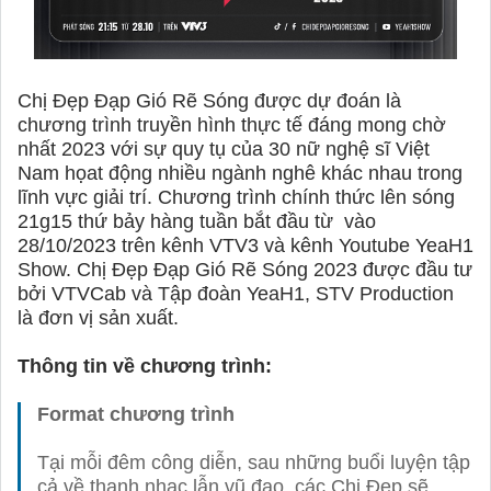
Chị Đẹp Đạp Gió Rẽ Sóng được dự đoán là
chương trình truyền hình thực tế đáng mong chờ
nhất 2023 với sự quy tụ của 30 nữ nghệ sĩ Việt
Nam họat động nhiều ngành nghê khác nhau trong
lĩnh vực giải trí. Chương trình chính thức lên sóng
21g15 thứ bảy hàng tuần bắt đầu từ
vào
28/10/2023 trên kênh VTV3 và kênh Youtube YeaH1
Show. Chị Đẹp Đạp Gió Rẽ Sóng 2023 được đầu tư
bởi VTVCab và Tập đoàn YeaH1, STV Production
là đơn vị sản xuất.
Thông tin về chương trình:
Format chương trình
Tại mỗi đêm công diễn, sau những buổi luyện tập
cả về thanh nhạc lẫn vũ đạo, các Chị Đẹp sẽ