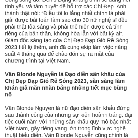
tình yêu và tâm huyết để hỗ trợ các Chị Đẹp. Anh
thành thật nói: “Điều tôi lo lắng nhất chính là phải
giải được bài toán làm sao cho 30 nữ nghệ sĩ đều
phải thật tỏa sáng và phải thể hiện được cá tính
riêng của bản thân, không hòa lẫn với bất kỳ ai”.
Giám đốc sáng tạo của Chị Đẹp Đạp Gió Rẽ Sóng
2023 tiết lộ thêm, anh đã cùng ekip làm việc năng
suất 4 tháng qua để chào đón sự ra mắt của
chương trình tại Việt Nam.
Vân Blonde Nguyễn là Đạo diễn sân khấu của
Chị Đẹp Đạp Gió Rẽ Sóng 2023, sẵn sàng làm
khán giả mãn nhãn bằng những tiết mục bùng
nổ
Vân Blonde Nguyen là nữ đạo diễn sân khấu đứng
sau thành công của những sự kiện hoành tráng, đại
tiệc cuối năm với những sân khấu quy mô bậc nhất
Việt Nam, gây tiếng vang lớn trong lĩnh vực nghệ
thuật biểu diễn. Vân Blonde Nguyễn cũng chính là