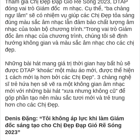
Tham gia Chị Đẹp Đạp Gió Rẽ Sóng 2023, DTAP
đóng vai trò Giám đốc
m nhạc. Cụ thể, “ba chàng
ngự lâm” sẽ có nhiệm vụ giúp các Chị Đẹp tỏa sáng
đúng màu sắc âm nhạc lẫn đảm bảo chất lượng âm
nhạc của toàn bộ chương trình.“Trong vai trò Giám
đốc âm nhạc của chương trình, chúng tôi sẽ định
hướng không gian và màu sắc âm nhạc cho các chị
đẹp.
Những bài hát mang giá trị thời gian hay bất hủ sẽ
được DTAP ‘khoác’ một màu áo mới, được thể hiện
1 cách mới lạ hơn bởi các Chị Đẹp”. 3 chàng nghệ
sĩ trẻ hứa hẹn sẽ vẽ ra một không gian âm nhạc
mới với những bài hát “xưa nhưng không cũ” để
góp phần tạo nên màu sắc tươi mới và trẻ trung
hơn cho các Chị Đẹp.
Denis Đặng: “Tôi không áp lực khi làm Giám
đốc sáng tạo cho Chị Đẹp Đạp Gió Rẽ Sóng
2023”