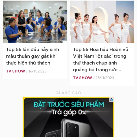
Top 55 lần đầu nảy sinh
Top 55 Hoa hậu Hoàn vũ
mâu thuẫn gay gắt khi
Việt Nam 'lột xác' trong
thực hiện thử thách
thử thách chụp ảnh
quảng bá trang sức
TV SHOW
/ 16/11/2023
chuẩn beauty queen
TV SHOW
/ 25/11/2023