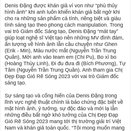
Denis Đặng được khán giả ví von như “phù thủy
hình ảnh” khi anh luôn khiến khán giả bất ngờ khi
cho ra những sản phẩm cá tính, riêng biệt và giàu
tính sáng tạo theo phong cách manipulation. Trong
vai trò Giám đốc Sáng tạo, Denis Đặng “mát tay”
giúp loạt nghệ sĩ Việt tạo nên những MV đình đám,
ấn tượng về hình ảnh lẫn câu chuyện như Ghen
(Erik - Min), Màu nước mắt (Nguyễn Trần Trung
Quân), Mời anh
vào team em (Chi Pu), Bo xì bo
(Hoàng Thùy Linh), Đi đu đưa đi (Bích Phương), Tự
Tâm (Nguyễn Trần Trung Quân). Anh tham gia Chị
Đẹp Đạp Gió Rẽ Sóng 2023 với vai trò Giám đốc
sáng tạo.
Sự sáng tạo và cống hiến của Denis Đặng trong
lĩnh vực nghệ thuật chính là bảo chứng đặc biệt về
mặt hình ảnh, ý tưởng, sự độc đáo và mới lạ lẫn
những điều bất ngờ khó tưởng của Chị Đẹp Đạp
Gió Rẽ Sóng 2023 mang tới thị trường giải trí Việt
Nam và khán giả toàn quốc. “Tôi mong muốn mang