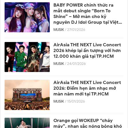
BABY POWER chính thức ra
mắt debut single “Born To
Shine” – Mở màn cho kỷ
nguyên DJ Idol Group tại Việt
Nam
MUSIK
/ 27/01/2026
AirAsia THE NEXT Live Concert
2026 khép lại ấn tượng với hơn
12.000 khán giả tại TP.HCM
MUSIK
/ 24/01/2026
AirAsia THE NEXT Live Concert
2026: Điểm hẹn âm nhạc mở
màn năm mới tại TP.HCM
MUSIK
/ 15/01/2026
Orange gọi WOKEUP “cháy
máy”, nhan sắc nóng bỏng khó