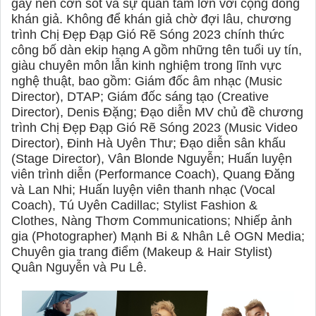
gây nên cơn sốt và sự quan tâm lớn với cộng đồng
khán giả. Không để khán giả chờ đợi lâu, chương
trình Chị Đẹp Đạp Gió Rẽ Sóng 2023 chính thức
công bố dàn ekip hạng A gồm những tên tuổi uy tín,
giàu chuyên môn lẫn kinh nghiệm trong lĩnh vực
nghệ thuật, bao gồm: Giám đốc âm nhạc (Music
Director), DTAP; Giám đốc sáng tạo (Creative
Director), Denis Đặng; Đạo diễn MV chủ đề chương
trình Chị Đẹp Đạp Gió Rẽ Sóng 2023 (Music Video
Director), Đinh Hà Uyên Thư; Đạo diễn sân khấu
(Stage Director), Vân Blonde Nguyễn; Huấn luyện
viên trình diễn (Performance Coach), Quang Đăng
và Lan Nhi; Huấn luyện viên thanh nhạc (Vocal
Coach), Tú Uyên Cadillac; Stylist Fashion &
Clothes, Nàng Thơm Communications; Nhiếp ảnh
gia (Photographer) Mạnh Bi & Nhân Lê OGN Media;
Chuyên gia trang điểm (Makeup & Hair Stylist)
Quân Nguyễn và Pu Lê.