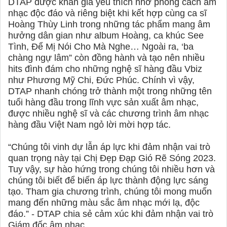
DTAP được khán giả yêu thích nhờ phong cách âm
nhạc độc đáo và riêng biệt khi kết hợp cùng ca sĩ
Hoàng Thùy Linh trong những tác phẩm mang âm
hưởng dân gian như album Hoàng, ca khúc See
Tình, Để Mị Nói Cho Mà Nghe… Ngoài ra, ‘ba
chàng ngự lâm” còn đồng hành và tạo nên nhiều
hits đình đám cho những nghệ sĩ hàng đầu Vbiz
như Phương Mỹ Chi, Đức Phúc. Chính vì vậy,
DTAP nhanh chóng trở thành một trong những tên
tuổi hàng đầu trong lĩnh vực sản xuất âm nhạc,
được nhiều nghệ sĩ và các chương trình âm nhạc
hàng đầu Việt Nam ngỏ lời mời hợp tác.
“Chúng tôi vinh dự lẫn áp lực khi đảm nhận vai trò
quan trọng này tại Chị Đẹp Đạp Gió Rẽ Sóng 2023.
Tuy vậy, sự hào hứng trong chúng tôi nhiều hơn và
chúng tôi biết để biến áp lực thành động lực sáng
tạo. Tham gia chương trình, chúng tôi mong muốn
mang đến những màu sắc âm nhạc mới lạ, độc
đáo.” - DTAP chia sẻ cảm xúc khi đảm nhận vai trò
Giám đốc âm nhạc.