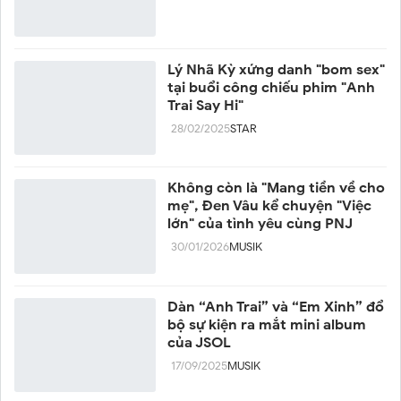
Lý Nhã Kỳ xứng danh "bom sex"
tại buổi công chiếu phim "Anh
Trai Say Hi"
28/02/2025
STAR
Không còn là "Mang tiền về cho
mẹ", Đen Vâu kể chuyện "Việc
lớn" của tình yêu cùng PNJ
30/01/2026
MUSIK
Dàn “Anh Trai” và “Em Xinh” đổ
bộ sự kiện ra mắt mini album
của JSOL
17/09/2025
MUSIK