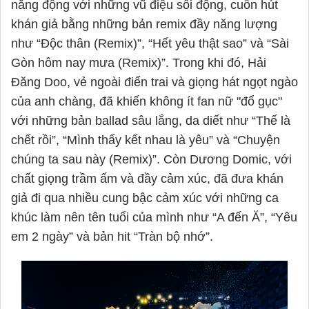
năng động với những vũ điệu sôi động, cuốn hút
khán giả bằng những bản remix đầy năng lượng
như “Độc thân (Remix)”, “Hết yêu thật sao” và “Sài
Gòn hôm nay mưa (Remix)”. Trong khi đó, Hải
Đăng Doo, vẻ ngoài điển trai và giọng hát ngọt ngào
của anh chàng, đã khiến không ít fan nữ "đổ gục"
với những bản ballad sâu lắng, da diết như “Thế là
chết rồi”, “Mình thấy kết nhau là yêu” và “Chuyện
chúng ta sau này (Remix)”. Còn Dương Domic, với
chất giọng trầm ấm và đầy cảm xúc, đã đưa khán
giả đi qua nhiều cung bậc cảm xúc với những ca
khúc làm nên tên tuổi của mình như “A đến Ă”, “Yêu
em 2 ngày” và bản hit “Tràn bộ nhớ”.