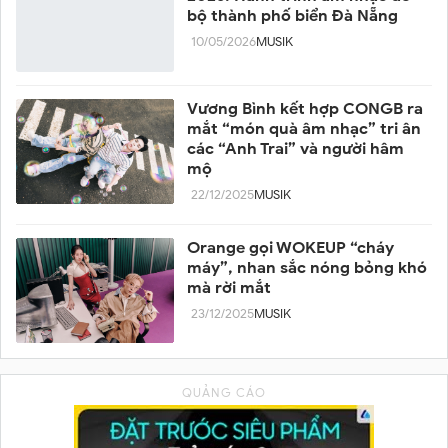
bộ thành phố biển Đà Nẵng
10/05/2026
MUSIK
Vương Bình kết hợp CONGB ra
mắt “món quà âm nhạc” tri ân
các “Anh Trai” và người hâm
mộ
22/12/2025
MUSIK
Orange gọi WOKEUP “cháy
máy”, nhan sắc nóng bỏng khó
mà rời mắt
23/12/2025
MUSIK