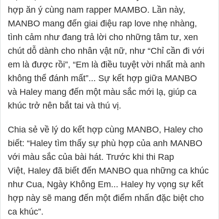
hợp ăn ý cùng nam rapper MAMBO. Lần này,
MANBO mang đến giai điệu rap love nhẹ nhàng,
tình cảm như đang trả lời cho những tâm tư, xen
chút dỗ dành cho nhân vật nữ, như “Chỉ cần đi với
em là được rồi”, “Em là điều tuyệt vời nhất mà anh
không thể đánh mất”... Sự kết hợp giữa MANBO
và
Haley
mang đến một màu sắc mới lạ, giúp ca
khúc trở nên bắt tai và thú vị.
Chia sẻ về lý do kết hợp cùng MANBO,
Haley
cho
biết: “
Haley
tìm thấy sự phù hợp của anh MANBO
với màu sắc của bài hát. Trước khi thi Rap
Việt,
Haley
đã biết đến MANBO qua những ca khúc
như Cua, Ngày Không Em...
Haley
hy vọng sự kết
hợp này sẽ mang đến một điểm nhấn đặc biệt cho
ca khúc”.