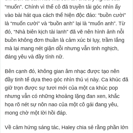
“muốn”. Chính vì thể cô đã truyền tải góc nhìn ấy
vào bài hát qua cách thể hiện độc đáo: “buồn cười”
là “muốn cười” và “buồn anh” lại là “muốn anh”. Từ
đó, “Nhà biên kịch tài lanh” đã vẽ nên hình ảnh nỗi
buồn không đơn thuần là cảm xúc bi lụy, trầm lắng
mà lại mang nét giận dỗi nhưng vẫn tinh nghịch,
đáng yêu và đầy tính nữ.
Bên cạnh đó, không gian âm nhạc được tạo nên
đầy tinh tế dựa theo góc nhìn thú vị này. Ca khúc đã
giữ trọn được sự tươi mới của một ca khúc pop
nhưng vẫn có những khoảng lặng đan xen, khắc
họa rõ nét sự nôn nao của một cô gái đang yêu,
mong chờ một lời hồi đáp.
Về cảm hứng sáng tác,
Haley
chia sẻ rằng phần lớn