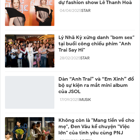
dự fashion show Lê Thanh Hoà
04/04/2025
STAR
Lý Nhã Kỳ xứng danh "bom sex"
tại buổi công chiếu phim "Anh
Trai Say Hi"
28/02/2025
STAR
Dàn “Anh Trai” và “Em Xinh” đổ
bộ sự kiện ra mắt mini album
của JSOL
17/09/2025
MUSIK
Không còn là "Mang tiền về cho
mẹ", Đen Vâu kể chuyện "Việc
lớn" của tình yêu cùng PNJ