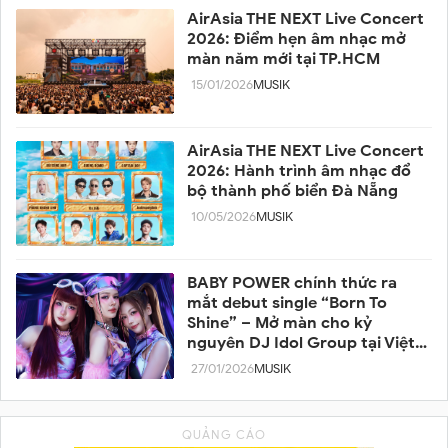
AirAsia THE NEXT Live Concert
2026: Điểm hẹn âm nhạc mở
màn năm mới tại TP.HCM
15/01/2026
MUSIK
AirAsia THE NEXT Live Concert
2026: Hành trình âm nhạc đổ
bộ thành phố biển Đà Nẵng
10/05/2026
MUSIK
BABY POWER chính thức ra
mắt debut single “Born To
Shine” – Mở màn cho kỷ
nguyên DJ Idol Group tại Việt
Nam
27/01/2026
MUSIK