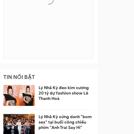
TIN NỔI BẬT
Lý Nhã Kỳ đeo kim cương
20 tỷ dự fashion show Lê
Thanh Hoà
Lý Nhã Kỳ xứng danh "bom
sex" tại buổi công chiếu
phim "Anh Trai Say Hi"