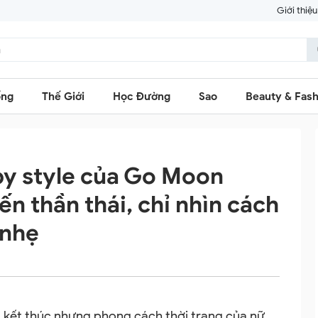
Giới thiệu
ống
Thế Giới
Học Đường
Sao
Beauty & Fash
py style của Go Moon
n thần thái, chỉ nhìn cách
 nhẹ
 kết thúc nhưng phong cách thời trang của nữ