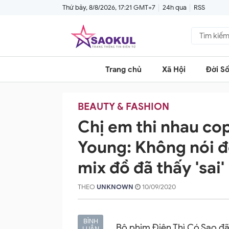
Thứ bảy, 8/8/2026, 17:21 GMT+7
24h qua
RSS
Trang chủ
Xã Hội
Đời S
BEAUTY & FASHION
Chị em thi nhau co
Young: Không nói đế
mix đồ đã thấy 'sai'
THEO
UNKNOWN
10/09/2020
BÌNH
Bộ phim Điên Thì Có Sao đã
LUẬN