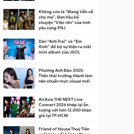
Không còn là "Mang tiền về
cho mẹ", Đen Vâu kể
chuyện "Việc lớn" của tình
yêu cùng PNJ
Dàn “Anh Trai” và “Em
Xinh” đổ bộ sự kiện ra mắt
mini album của JSOL
Phương Anh Đào 2025:
Thần thái trưởng thành làm
nên chuẩn mực visual mới
AirAsia THE NEXT Live
Concert 2026 khép lại ấn
tượng với hơn 12.000 khán
giả tại TP.HCM
Friend of House Thuỳ Tiên