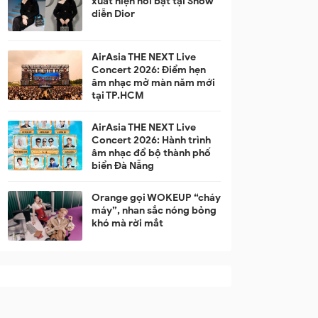
xuất hiện nổi bật tại Show
diễn Dior
AirAsia THE NEXT Live
Concert 2026: Điểm hẹn
âm nhạc mở màn năm mới
tại TP.HCM
AirAsia THE NEXT Live
Concert 2026: Hành trình
âm nhạc đổ bộ thành phố
biển Đà Nẵng
Orange gọi WOKEUP “cháy
máy”, nhan sắc nóng bỏng
khó mà rời mắt