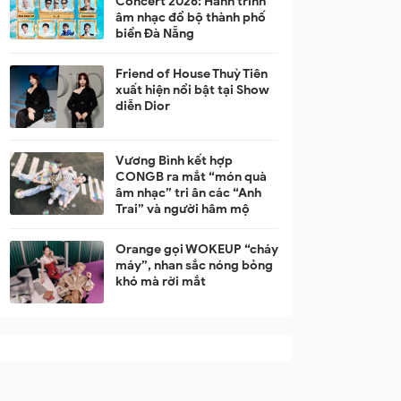
Concert 2026: Hành trình
âm nhạc đổ bộ thành phố
biển Đà Nẵng
Friend of House Thuỳ Tiên
xuất hiện nổi bật tại Show
diễn Dior
Vương Bình kết hợp
CONGB ra mắt “món quà
âm nhạc” tri ân các “Anh
Trai” và người hâm mộ
Orange gọi WOKEUP “cháy
máy”, nhan sắc nóng bỏng
khó mà rời mắt