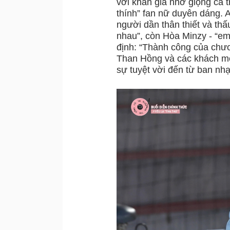
với khán giả nhờ giọng ca t
thính” fan nữ duyên dáng. A
người dần thân thiết và thấ
nhau”, còn Hòa Minzy - “e
định: “Thành công của chươ
Than Hồng và các khách mời
sự tuyệt vời đến từ ban nhạ