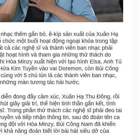
 nhạc thêm gắn bó, ê-kíp sản xuất của Xuân Hạ
ổ chức một buổi hoạt động ngoại khóa trong tập
ất cả các nghệ sĩ và thành viên ban nhạc phải
ật hoạt hình và tham gia những thử thách do
hi Hòa Minzy xuất hiện với tạo hình Elsa, Anh Tú
, Hứa Kim Tuyền vào vai Doremon, còn Bùi Công
cùng với 5 chú lùn là các thành viên ban nhạc,
i những màn tương tác hài hước.
 diễn đong đầy cảm xúc, Xuân Hạ Thu Đông, rồi
t giây giải trí, thể hiện tinh thần gắn kết, tính
 sĩ. Trong phần thử thách các nghệ sĩ phải đeo tai
uyền và tiếp nhận thông tin, sau đó đoán tên ca
hung đội với Hòa Minzy, Bùi Công Nam đã khiến
ì khả năng đoán biết lời bài hát siêu dở của