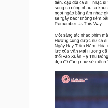
tiên, cặp đôi ca sĩ - nhạc
song ca cùng nhau ca khúc 
ngọt ngào bằng âm nhạc g
sẽ “gây bão” không kém b
Remember Us This Way.
Một sáng tác nhạc phim mà
Hương cũng được nữ ca sĩ t
Ngày Hay Trăm Năm. Hòa qu
lực của Văn Mai Hương đã 
thổi vào Xuân Hạ Thu Đông,
đẹp đẽ đúng như sứ mệnh “