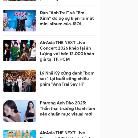
Dàn “Anh Trai” và “Em
Xinh” đổ bộ sự kiện ra mắt
mini album của JSOL
AirAsia THE NEXT Live
Concert 2026 khép lại ấn
tượng với hơn 12.000 khán
giả tại TP.HCM
Lý Nhã Kỳ xứng danh "bom
sex" tại buổi công chiếu
phim "Anh Trai Say Hi"
Phương Anh Đào 2025:
Thần thái trưởng thành làm
nên chuẩn mực visual mới
AirAsia THE NEXT Live