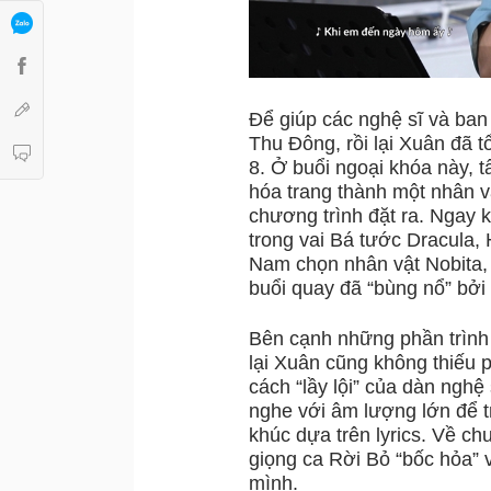
Để giúp các nghệ sĩ và ban
Thu Đông, rồi lại Xuân đã t
8. Ở buổi ngoại khóa này, t
hóa trang thành một nhân v
chương trình đặt ra. Ngay k
trong vai Bá tước Dracula
Nam chọn nhân vật Nobita, 
buổi quay đã “bùng nổ” bở
Bên cạnh những phần trình
lại Xuân cũng không thiếu phú
cách “lầy lội” của dàn nghệ
nghe với âm lượng lớn để tr
khúc dựa trên lyrics. Về c
giọng ca Rời Bỏ “bốc hỏa” v
mình.