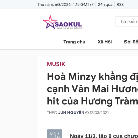
Thứ năm, 6/8/2026, 4:15 GMT+7
24h qua
RSS
Trang chủ
Xã Hội
Đời S
MUSIK
Hoà Minzy khẳng đị
cạnh Văn Mai Hương,
hit của Hương Trà
THEO
JUN NGUYỄN
12/03/2021
BÌNH
Ngày 11/3, tập 8 của chươ
LUẬN