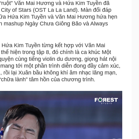
 sĩ “ruột” Văn Mai Hương và Hứa Kim Tuyền đã
City of Stars (OST La La Land). Màn đối đáp
iữa Hứa Kim Tuyền và Văn Mai Hương hứa hẹn
ản mashup Ngày Chưa Giông Bão và Always
 Hứa Kim Tuyền từng kết hợp với Văn Mai
hể hiện trong tập 8, đó chính là ca khúc Một
yện cùng tiếng violin du dương, giọng hát nội
mang tới một phần trình diễn đong đầy cảm xúc,
 rồi lại Xuân bầu không khí âm nhạc lãng mạn,
chữa lành” tâm hồn của chương trình.