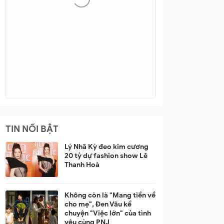
TIN NỔI BẬT
Lý Nhã Kỳ đeo kim cương
20 tỷ dự fashion show Lê
Thanh Hoà
Không còn là "Mang tiền về
cho mẹ", Đen Vâu kể
chuyện "Việc lớn" của tình
yêu cùng PNJ