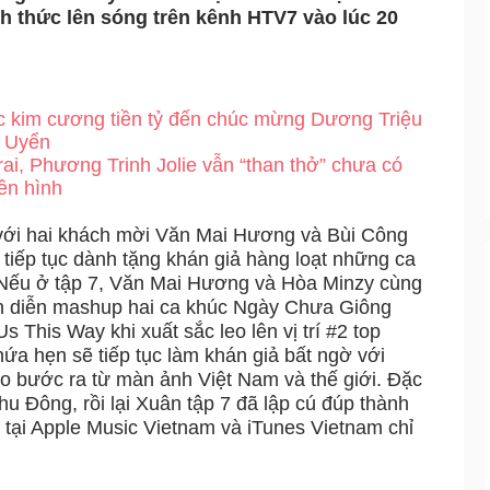
nh thức lên sóng trên kênh HTV7 vào lúc 20
c kim cương tiền tỷ đến chúc mừng Dương Triệu
n Uyển
ai, Phương Trinh Jolie vẫn “than thở” chưa có
ền hình
 với hai khách mời Văn Mai Hương và Bùi Công
iếp tục dành tặng khán giả hàng loạt những ca
Nếu ở tập 7, Văn Mai Hương và Hòa Minzy cùng
nh diễn mashup hai ca khúc Ngày Chưa Giông
This Way khi xuất sắc leo lên vị trí #2 top
 hứa hẹn sẽ tiếp tục làm khán giả bất ngờ với
o bước ra từ màn ảnh Việt Nam và thế giới. Đặc
Thu Đông, rồi lại Xuân tập 7 đã lập cú đúp thành
ms tại Apple Music Vietnam và iTunes Vietnam chỉ