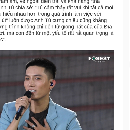
rầm ấm, vẻ ngoài điển trai và khả năng “thả
nh Tú chia sẻ: “Tú cảm thấy rất vui khi tất cả mọi
u hiểu nhau hơn trong quá trình làm việc với
m út” luôn được Anh Tú cưng chiều cũng khẳng
ng trình không chỉ đến từ giọng hát của của Đĩa
, mà còn đến từ một yếu tố rất rất quan trọng là
c”.