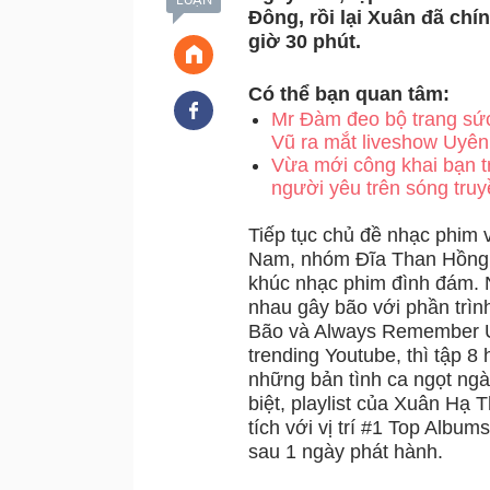
Đông, rồi lại Xuân đã chí
giờ 30 phút.
Có thể bạn quan tâm:
Mr Đàm đeo bộ trang sứ
Vũ ra mắt liveshow Uyê
Vừa mới công khai bạn tr
người yêu trên sóng truy
Tiếp tục chủ đề nhạc phim
Nam, nhóm Đĩa Than Hồng t
khúc nhạc phim đình đám. 
nhau gây bão với phần trì
Bão và Always Remember Us 
trending Youtube, thì tập 8
những bản tình ca ngọt ngà
biệt, playlist của Xuân Hạ 
tích với vị trí #1 Top Albu
sau 1 ngày phát hành.