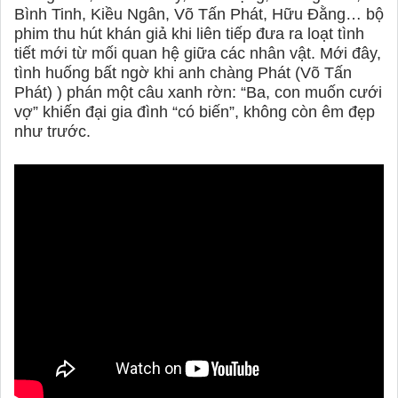
Bình Tinh, Kiều Ngân, Võ Tấn Phát, Hữu Đằng… bộ
phim thu hút khán giả khi liên tiếp đưa ra loạt tình
tiết mới từ mối quan hệ giữa các nhân vật. Mới đây,
tình huống bất ngờ khi anh chàng Phát (Võ Tấn
Phát) ) phán một câu xanh rờn: “Ba, con muốn cưới
vợ” khiến đại gia đình “có biến”, không còn êm đẹp
như trước.