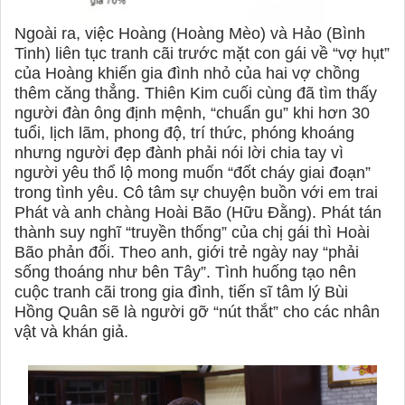
Ngoài ra, việc Hoàng (Hoàng Mèo) và Hảo (Bình
Tinh) liên tục tranh cãi trước mặt con gái về “vợ hụt”
của Hoàng khiến gia đình nhỏ của hai vợ chồng
thêm căng thẳng. Thiên Kim cuối cùng đã tìm thấy
người đàn ông định mệnh, “chuẩn gu” khi hơn 30
tuổi, lịch lãm, phong độ, trí thức, phóng khoáng
nhưng người đẹp đành phải nói lời chia tay vì
người yêu thổ lộ mong muốn “đốt cháy giai đoạn”
trong tình yêu. Cô tâm sự chuyện buồn với em trai
Phát và anh chàng Hoài Bão (Hữu Đằng). Phát tán
thành suy nghĩ “truyền thống” của chị gái thì Hoài
Bão phản đối. Theo anh, giới trẻ ngày nay “phải
sống thoáng như bên Tây”. Tình huống tạo nên
cuộc tranh cãi trong gia đình, tiến sĩ tâm lý Bùi
Hồng Quân sẽ là người gỡ “nút thắt” cho các nhân
vật và khán giả.