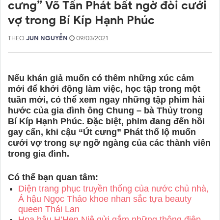
cưng” Võ Tấn Phát bất ngờ đòi cưới
vợ trong Bí Kíp Hạnh Phúc
THEO
JUN NGUYỄN
09/03/2021
Nếu khán giả muốn có thêm những xúc cảm
mới để khởi động làm việc, học tập trong một
tuần mới, có thể xem ngay những tập phim hài
hước của gia đình ông Chung – bà Thủy trong
Bí Kíp Hạnh Phúc. Đặc biệt, phim đang đến hồi
gay cấn, khi cậu “Út cưng” Phát thổ lộ muốn
cưới vợ trong sự ngỡ ngàng của các thành viên
trong gia đình.
Có thể bạn quan tâm:
Diện trang phục truyền thống của nước chủ nhà,
Á hậu Ngọc Thảo khoe nhan sắc tựa beauty
queen Thái Lan
Hoa hậu H’Hen Niê gửi gắm những thông điệp