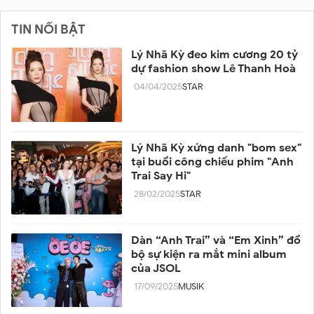
TIN NỔI BẬT
Lý Nhã Kỳ đeo kim cương 20 tỷ
dự fashion show Lê Thanh Hoà
04/04/2025
STAR
Lý Nhã Kỳ xứng danh "bom sex"
tại buổi công chiếu phim "Anh
Trai Say Hi"
28/02/2025
STAR
Dàn “Anh Trai” và “Em Xinh” đổ
bộ sự kiện ra mắt mini album
của JSOL
17/09/2025
MUSIK