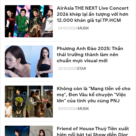
AirAsia THE NEXT Live Concert
2026 khép lại ấn tượng với hơn
12.000 khán giả tại TP.HCM
24/01/2026
MUSIK
Phương Anh Đào 2025: Thần
thái trưởng thành làm nên
chuẩn mực visual mới
22/12/2025
STAR
Không còn là "Mang tiền về cho
mẹ", Đen Vâu kể chuyện "Việc
lớn" của tình yêu cùng PNJ
30/01/2026
MUSIK
Friend of House Thuỳ Tiên xuất
hiện nổi bật tại Show diễn Dior