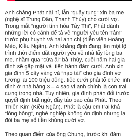
Anh chàng Phát nài nỉ, lẫn “quậy tung” xin ba mẹ
(nghệ sĩ Trung Dân, Thanh Thủy) cho cưới vợ.
Trong mắt “người tình hóa Tây Thi”, Phát dành
những lời có cánh để tả về “người yêu tên Tâm”
trước phụ huynh và hai anh chị (diễn viên Hoàng
Mèo, Kiều Ngân). Anh khẳng định đang lên một lộ
trình thời điểm dắt người yêu về nhà lấy lòng ba
mẹ, nhằm qua “cửa ải” bà Thủy, cuối năm hai gia
đình sẽ gặp mặt và
tiến hành đám cưới. Anh xin
gia đình 5 cây vàng và “nạp tài” cho gia đình vợ
tương lai 100 triệu đồng, tiệc cưới phải tổ chức linh
đình ở nhà hàng 3 – 4 sao vì anh chính là con trai
cưng trong nhà. Tuy nhiên, gia đình phản đối trước
quyết định bất ngờ, đầy táo bạo của Phát. Theo
Thiên Kim (Kiều Ngân), Phát là cậu em trai khá
“lông bông”, nghề nghiệp không ổn định nhưng lại
đòi ba mẹ số tiền khủng cưới vợ.
Theo quan điểm của ông Chung, trước khi đám