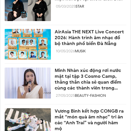
05/03/2025
STAR
AirAsia THE NEXT Live Concert
2026: Hành trình âm nhạc đổ
bộ thành phố biển Đà Nẵng
10/05/2026
MUSIK
Minh Nhàn xúc động rơi nước
mặt tại tập 3 Cosmo Camp,
thẳng thắn chia sẻ quan điểm
cùng các thành viên trong
team
27/05/2025
BEAUTY-FASHION
Vương Bình kết hợp CONGB ra
mắt “món quà âm nhạc” tri ân
các “Anh Trai” và người hâm
mộ