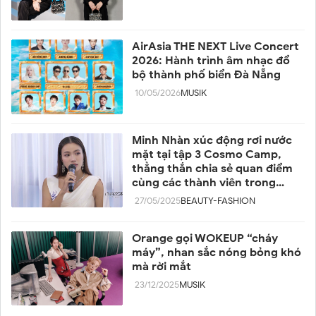
AirAsia THE NEXT Live Concert
2026: Hành trình âm nhạc đổ
bộ thành phố biển Đà Nẵng
10/05/2026
MUSIK
Minh Nhàn xúc động rơi nước
mặt tại tập 3 Cosmo Camp,
thẳng thắn chia sẻ quan điểm
cùng các thành viên trong
team
27/05/2025
BEAUTY-FASHION
Orange gọi WOKEUP “cháy
máy”, nhan sắc nóng bỏng khó
mà rời mắt
23/12/2025
MUSIK