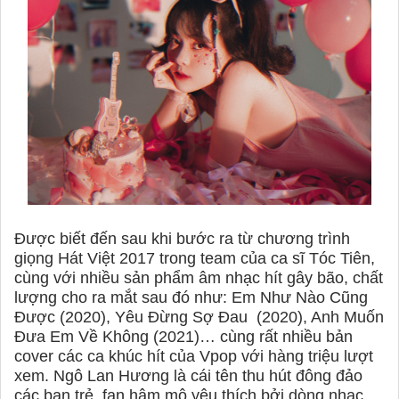
Được biết đến sau khi bước ra từ chương trình
giọng Hát Việt 2017 trong team của ca sĩ Tóc Tiên,
cùng với nhiều sản phẩm âm nhạc hít gây bão, chất
lượng cho ra mắt sau đó như: Em Như Nào Cũng
Được (2020), Yêu Đừng Sợ Đau
(2020), Anh Muốn
Đưa Em Về Không (2021)… cùng rất nhiều bản
cover các ca khúc hít của Vpop với hàng triệu lượt
xem. Ngô Lan Hương là cái tên thu hút đông đảo
các bạn trẻ, fan hâm mộ yêu thích bởi dòng nhạc