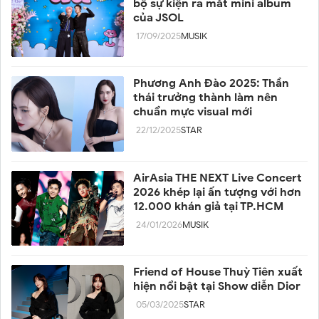
bộ sự kiện ra mắt mini album
của JSOL
17/09/2025
MUSIK
Phương Anh Đào 2025: Thần
thái trưởng thành làm nên
chuẩn mực visual mới
22/12/2025
STAR
AirAsia THE NEXT Live Concert
2026 khép lại ấn tượng với hơn
12.000 khán giả tại TP.HCM
24/01/2026
MUSIK
Friend of House Thuỳ Tiên xuất
hiện nổi bật tại Show diễn Dior
05/03/2025
STAR