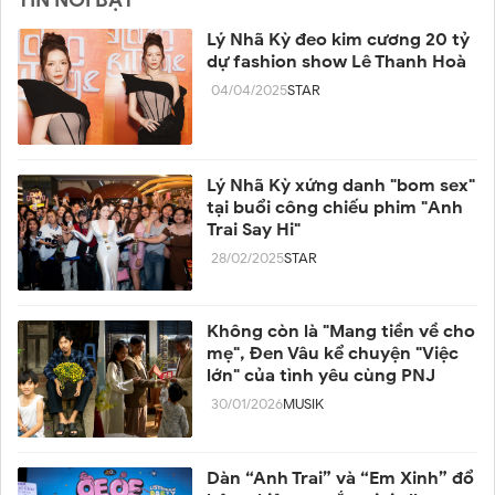
Lý Nhã Kỳ đeo kim cương 20 tỷ
dự fashion show Lê Thanh Hoà
04/04/2025
STAR
Lý Nhã Kỳ xứng danh "bom sex"
tại buổi công chiếu phim "Anh
Trai Say Hi"
28/02/2025
STAR
Không còn là "Mang tiền về cho
mẹ", Đen Vâu kể chuyện "Việc
lớn" của tình yêu cùng PNJ
30/01/2026
MUSIK
Dàn “Anh Trai” và “Em Xinh” đổ