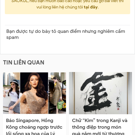
SAOKUL, nếu bạn muốn báo cáo hoặc yêu cầu gỡ bài viết thì
vui lòng liên hệ chúng tôi
tại đây
.
Bạn được tự do bày tỏ quan điểm nhưng nghiêm cấm
spam
TIN LIÊN QUAN
Báo Singapore, Hồng
Chữ “Kim” trong Kanji và
Kông choáng ngợp trước
thông điệp trong món
lối sống xa hoa của Lý
quà năm mới từ thương