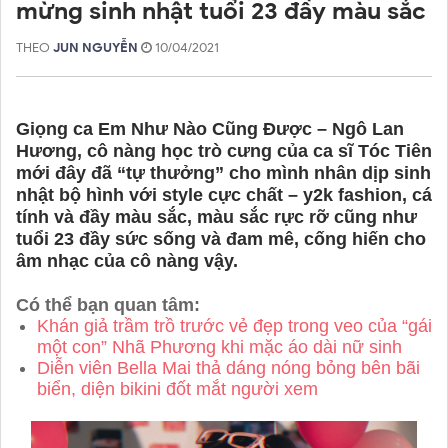
mừng sinh nhật tuổi 23 đầy màu sắc
THEO
JUN NGUYỄN
10/04/2021
Giọng ca Em Như Nào Cũng Được – Ngô Lan
Hương, cô nàng học trò cưng của ca sĩ Tóc Tiên
mới đây đã “tự thưởng” cho mình nhân dịp sinh
nhật bộ hình với style cực chất – y2k fashion, cá
tính và đầy màu sắc, màu sắc rực rỡ cũng như
tuổi 23 đầy sức sống và đam mê, cống hiến cho
âm nhạc của cô nàng vậy.
Có thể bạn quan tâm:
Khán giả trầm trồ trước vẻ đẹp trong veo của “gái
một con” Nhã Phương khi mặc áo dài nữ sinh
Diễn viên Bella Mai thả dáng nóng bỏng bên bãi
biển, diện bikini đốt mắt người xem