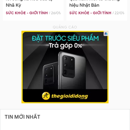
Nhã Kỳ
hiệu Nhật Bản
2022
SỨC KHỎE - GIỚI TÍNH
/ 26/01/2022
SỨC KHỎE - GIỚI TÍNH
/ 22/01/20
TIN MỚI NHẤT