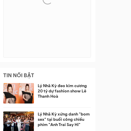
TIN NỔI BẬT
Lý Nhã Kỳ đeo kim cương
20 tỷ dự fashion show Lê
Thanh Hoà
Lý Nhã Kỳ xứng danh "bom
sex" tại buổi công chiếu
phim "Anh Trai Say Hi"