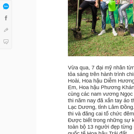
Vừa qua, 7 đại mỹ nhân từn
tỏa sáng trên hành trình c
Hoài, Hoa hậu Diễm Hương,
Em, Hoa hậu Phương Khánh
cùng các nam vương Ngọc T
thi năm nay đã xắn tay áo 
Lạc Dương, tỉnh Lâm Đồng. 
thi và đăng cai tổ chức đê
Được biết trong những sự k
toàn bộ 13 người đẹp từng 
quốc tế Hoa hậu Trái đất.