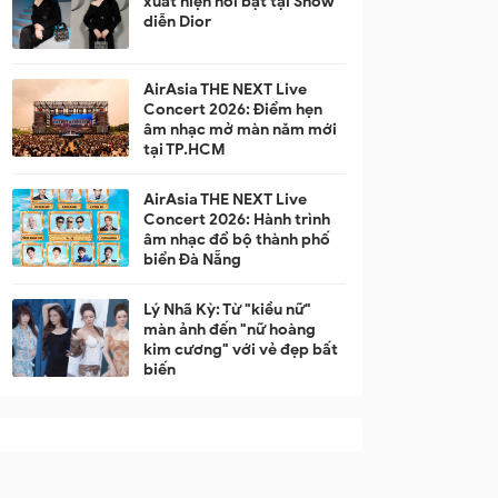
xuất hiện nổi bật tại Show
diễn Dior
AirAsia THE NEXT Live
Concert 2026: Điểm hẹn
âm nhạc mở màn năm mới
tại TP.HCM
AirAsia THE NEXT Live
Concert 2026: Hành trình
âm nhạc đổ bộ thành phố
biển Đà Nẵng
Lý Nhã Kỳ: Từ "kiều nữ"
màn ảnh đến "nữ hoàng
kim cương" với vẻ đẹp bất
biến