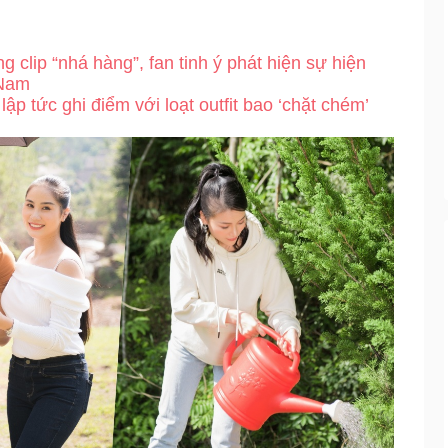
 clip “nhá hàng”, fan tinh ý phát hiện sự hiện
 Nam
p tức ghi điểm với loạt outfit bao ‘chặt chém’