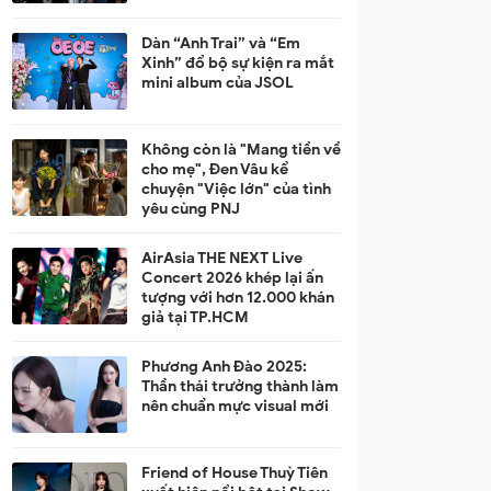
Dàn “Anh Trai” và “Em
Xinh” đổ bộ sự kiện ra mắt
mini album của JSOL
Không còn là "Mang tiền về
cho mẹ", Đen Vâu kể
chuyện "Việc lớn" của tình
yêu cùng PNJ
AirAsia THE NEXT Live
Concert 2026 khép lại ấn
tượng với hơn 12.000 khán
giả tại TP.HCM
Phương Anh Đào 2025:
Thần thái trưởng thành làm
nên chuẩn mực visual mới
Friend of House Thuỳ Tiên