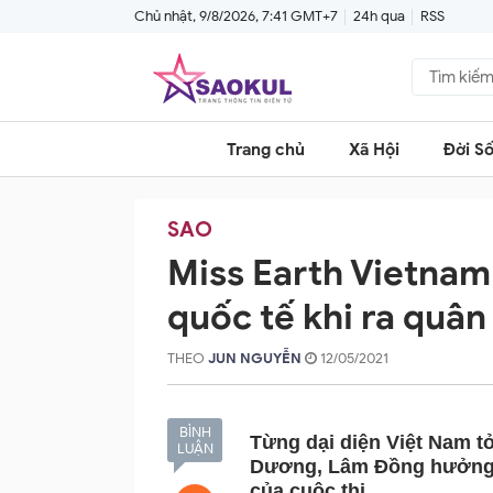
Chủ nhật, 9/8/2026, 7:41 GMT+7
24h qua
RSS
Trang chủ
Xã Hội
Đời S
SAO
Miss Earth Vietnam 
quốc tế khi ra quân
THEO
JUN NGUYỄN
12/05/2021
BÌNH
Từng dại diện Việt Nam t
LUẬN
Dương, Lâm Đồng hưởng ứ
của cuộc thi.