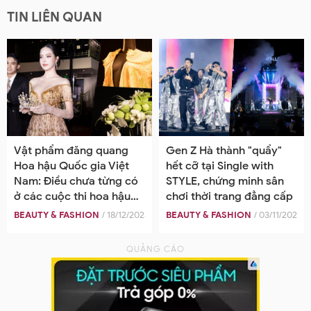
TIN LIÊN QUAN
Vật phẩm đăng quang
Gen Z Hà thành "quẩy"
Hoa hậu Quốc gia Việt
hết cỡ tại Single with
Nam: Điều chưa từng có
STYLE, chứng minh sân
ở các cuộc thi hoa hậu
chơi thời trang đẳng cấp
tại Việt Nam
BEAUTY & FASHION
/ 18/12/2024
BEAUTY & FASHION
/ 03/11/2025