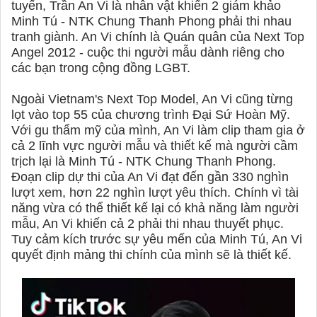
tuyến, Trần An Vi là nhân vật khiến 2 giám khảo
Minh Tú - NTK Chung Thanh Phong phải thi nhau
tranh giành. An Vi chính là Quán quân của Next Top
Angel 2012 - cuộc thi người mẫu dành riêng cho
các bạn trong cộng đồng LGBT.
Ngoài Vietnam's Next Top Model, An Vi cũng từng
lọt vào top 55 của chương trình Đại Sứ Hoàn Mỹ.
Với gu thẩm mỹ của mình, An Vi làm clip tham gia ở
cả 2 lĩnh vực người mẫu và thiết kế mà người cầm
trịch lại là Minh Tú - NTK Chung Thanh Phong.
Đoạn clip dự thi của An Vi đạt đến gần 330 nghìn
lượt xem, hơn 22 nghìn lượt yêu thích. Chính vì tài
năng vừa có thể thiết kế lại có khả năng làm người
mẫu, An Vi khiến cả 2 phải thi nhau thuyết phục.
Tuy cảm kích trước sự yêu mến của Minh Tú, An Vi
quyết định mảng thi chính của mình sẽ là thiết kế.