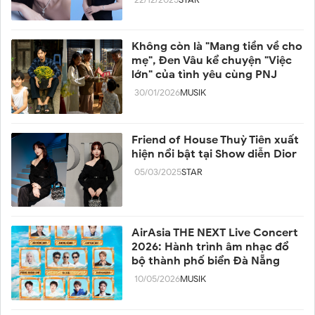
22/12/2025
STAR
Không còn là "Mang tiền về cho
mẹ", Đen Vâu kể chuyện "Việc
lớn" của tình yêu cùng PNJ
30/01/2026
MUSIK
Friend of House Thuỳ Tiên xuất
hiện nổi bật tại Show diễn Dior
05/03/2025
STAR
AirAsia THE NEXT Live Concert
2026: Hành trình âm nhạc đổ
bộ thành phố biển Đà Nẵng
10/05/2026
MUSIK