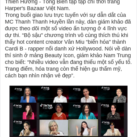
Thiên Hương - Tổng Biên tập tạp chí thời trang
Harper's Bazaar Việt Nam.
Trong buổi giao lưu trực tuyến với sự dẫn dắt của
MC Thanh Thanh Huyền lần này, dàn giám khảo đã
được theo dõi một số video ấn tượng ở 4 lĩnh vực
dự thi. “Bộ sậu" chương trình vô cùng thích thú khi
thấy hot content creator Vân Miu “biến hóa" thành
Cardi B - rapper nổi danh xứ Hollywood. Nói về dàn
thí sinh ở mảng Beauty Icon, giám khảo Nam Trung
cho biết: “Nhiều video vẫn đang thiếu một số yếu tố.
Trang điểm, hóa trang còn thể hiện gu thẩm mỹ,
cách bạn nhìn nhận vẻ đẹp”.