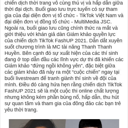
chiến dịch thời trang vô cùng thú vị và hấp dẫn giữa
thời đại dịch. Buổi giao lưu trực tuyến có sự tham
gia của đại diện đơn vị tổ chức - TikTok Việt Nam và
đại diện đơn vị đồng tổ chức - MultiMedia JSC.
Ngoài ra, buổi giao lưu cũng chính thức ra mắt và
giới thiệu với khán giả dàn Giám khảo quyền lực
của chiến dịch TikTok FashUP 2021. Dẫn dắt xuyên
suốt chương trình là MC tài năng Thanh Thanh
Huyền. Bên cạnh đó sự xuất hiện của các thí sinh
đang ở top dẫn đầu các lĩnh vực dự thi đã khiến các
Giám khảo “đứng ngồi không yên”, đặc biệt giữa
các giám khảo đã nảy ra một “cuộc chiến” ngay tại
buổi livestream để tranh giành thí sinh về đội của
mình. Điều đó càng hứa hẹn rằng chiến dịch TikTok
FashUP 2021 sẽ là một cuộc thi online chất lượng
nhưng không kém phần bùng nổ, hấp dẫn, thu hút
sự quan tâm và tham gia của đông đảo các bạn trẻ
yêu thời trang.