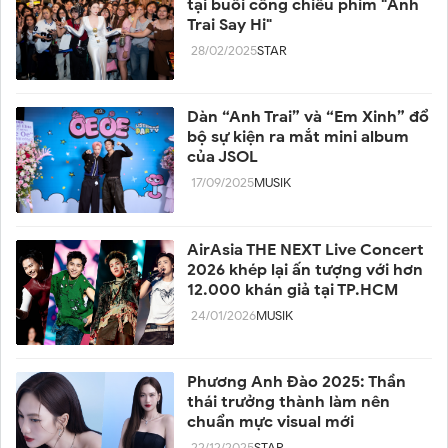
tại buổi công chiếu phim "Anh
Trai Say Hi"
28/02/2025
STAR
Dàn “Anh Trai” và “Em Xinh” đổ
bộ sự kiện ra mắt mini album
của JSOL
17/09/2025
MUSIK
AirAsia THE NEXT Live Concert
2026 khép lại ấn tượng với hơn
12.000 khán giả tại TP.HCM
24/01/2026
MUSIK
Phương Anh Đào 2025: Thần
thái trưởng thành làm nên
chuẩn mực visual mới