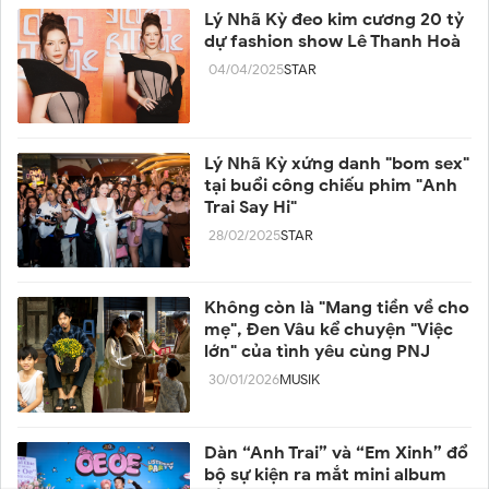
Lý Nhã Kỳ đeo kim cương 20 tỷ
dự fashion show Lê Thanh Hoà
04/04/2025
STAR
Lý Nhã Kỳ xứng danh "bom sex"
tại buổi công chiếu phim "Anh
Trai Say Hi"
28/02/2025
STAR
Không còn là "Mang tiền về cho
mẹ", Đen Vâu kể chuyện "Việc
lớn" của tình yêu cùng PNJ
30/01/2026
MUSIK
Dàn “Anh Trai” và “Em Xinh” đổ
bộ sự kiện ra mắt mini album