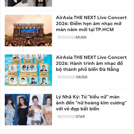
AirAsia THE NEXT Live Concert
2026: Điểm hẹn âm nhạc mở
màn năm mới tại TP.HCM
15/01/2026
MUSIK
AirAsia THE NEXT Live Concert
2026: Hành trình âm nhạc đổ
bộ thành phố biển Đà Nẵng
10/05/2026
MUSIK
Lý Nhã Kỳ: Từ "kiều nữ" màn
ảnh đến "nữ hoàng kim cương"
với vẻ đẹp bất biến
18/07/2025
STAR