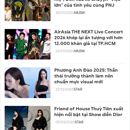
lớn" của tình yêu cùng PNJ
30/01/2026
MUSIK
AirAsia THE NEXT Live Concert
2026 khép lại ấn tượng với hơn
12.000 khán giả tại TP.HCM
24/01/2026
MUSIK
Phương Anh Đào 2025: Thần
thái trưởng thành làm nên
chuẩn mực visual mới
22/12/2025
STAR
Friend of House Thuỳ Tiên xuất
hiện nổi bật tại Show diễn Dior
05/03/2025
STAR