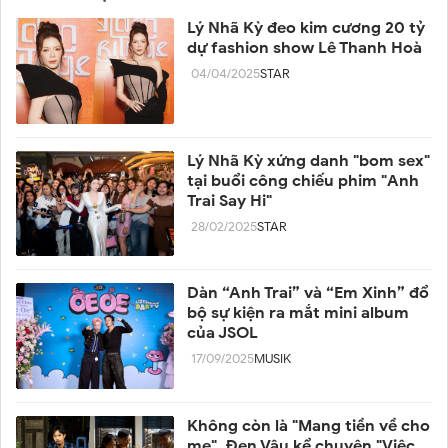
Lý Nhã Kỳ đeo kim cương 20 tỷ
dự fashion show Lê Thanh Hoà
04/04/2025
STAR
Lý Nhã Kỳ xứng danh "bom sex"
tại buổi công chiếu phim "Anh
Trai Say Hi"
28/02/2025
STAR
Dàn “Anh Trai” và “Em Xinh” đổ
bộ sự kiện ra mắt mini album
của JSOL
17/09/2025
MUSIK
Không còn là "Mang tiền về cho
mẹ", Đen Vâu kể chuyện "Việc