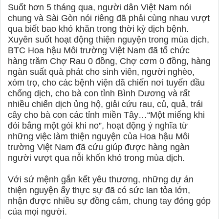
Suốt hơn 5 tháng qua, người dân Việt Nam nói
chung và Sài Gòn nói riêng đã phải cùng nhau vượt
qua biết bao khó khăn trong thời kỳ dịch bệnh.
Xuyên suốt hoạt động thiện nguyện trong mùa dịch,
BTC Hoa hậu Môi trường Việt Nam đã tổ chức
hàng trăm Chợ Rau 0 đồng, Chợ cơm 0 đồng, hàng
ngàn suất quà phát cho sinh viên, người nghèo,
xóm trọ, cho các bệnh viện dã chiến nơi tuyến đầu
chống dịch, cho bà con tỉnh Bình Dương và rất
nhiều chiến dịch ủng hộ, giải cứu rau, củ, quả, trái
cây cho bà con các tỉnh miền Tây…“Một miếng khi
đói bằng một gói khi no”, hoạt động ý nghĩa từ
những việc làm thiện nguyện của Hoa hậu Môi
trường Việt Nam đã cứu giúp được hàng ngàn
người vượt qua nỗi khốn khó trong mùa dịch.
Với sứ mệnh gắn kết yêu thương, những dự án
thiện nguyện ấy thực sự đã có sức lan tỏa lớn,
nhận được nhiều sự đồng cảm, chung tay đóng góp
của mọi người.