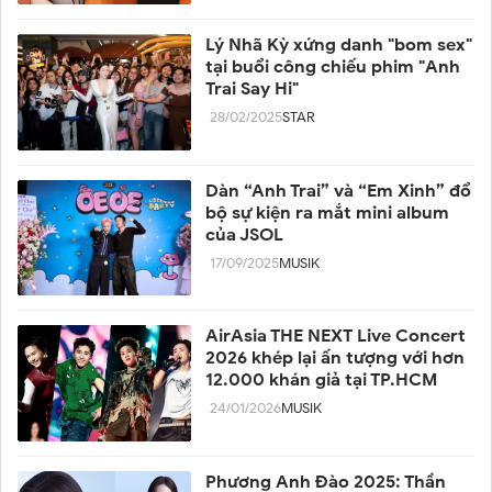
Lý Nhã Kỳ xứng danh "bom sex"
tại buổi công chiếu phim "Anh
Trai Say Hi"
28/02/2025
STAR
Dàn “Anh Trai” và “Em Xinh” đổ
bộ sự kiện ra mắt mini album
của JSOL
17/09/2025
MUSIK
AirAsia THE NEXT Live Concert
2026 khép lại ấn tượng với hơn
12.000 khán giả tại TP.HCM
24/01/2026
MUSIK
Phương Anh Đào 2025: Thần