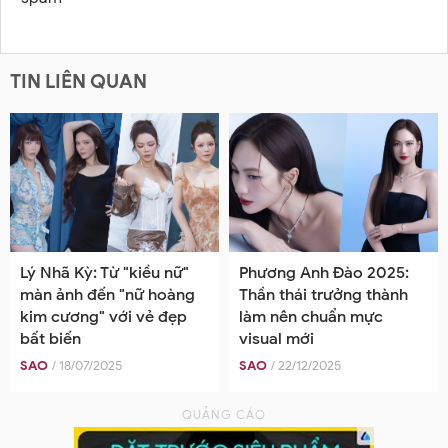
TIN LIÊN QUAN
Lý Nhã Kỳ: Từ "kiều nữ"
Phương Anh Đào 2025:
màn ảnh đến "nữ hoàng
Thần thái trưởng thành
kim cương" với vẻ đẹp
làm nên chuẩn mực
bất biến
visual mới
SAO
/ 18/07/2025
SAO
/ 22/12/2025