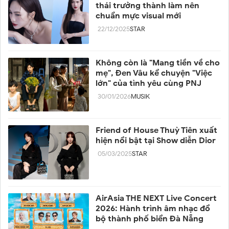
thái trưởng thành làm nên
chuẩn mực visual mới
22/12/2025
STAR
Không còn là "Mang tiền về cho
mẹ", Đen Vâu kể chuyện "Việc
lớn" của tình yêu cùng PNJ
30/01/2026
MUSIK
Friend of House Thuỳ Tiên xuất
hiện nổi bật tại Show diễn Dior
05/03/2025
STAR
AirAsia THE NEXT Live Concert
2026: Hành trình âm nhạc đổ
bộ thành phố biển Đà Nẵng