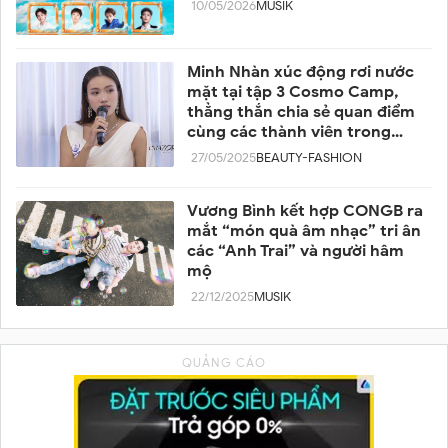
10/05/2026
MUSIK
Minh Nhàn xúc động rơi nước
mặt tại tập 3 Cosmo Camp,
thẳng thắn chia sẻ quan điểm
cùng các thành viên trong
team
27/05/2025
BEAUTY-FASHION
Vương Bình kết hợp CONGB ra
mắt “món quà âm nhạc” tri ân
các “Anh Trai” và người hâm
mộ
22/12/2025
MUSIK