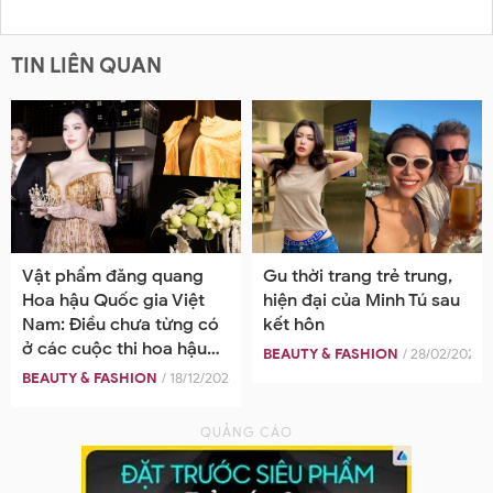
TIN LIÊN QUAN
Vật phẩm đăng quang
Gu thời trang trẻ trung,
Hoa hậu Quốc gia Việt
hiện đại của Minh Tú sau
Nam: Điều chưa từng có
kết hôn
ở các cuộc thi hoa hậu
BEAUTY & FASHION
/ 28/02/2025
tại Việt Nam
BEAUTY & FASHION
/ 18/12/2024