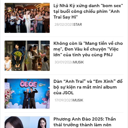
Lý Nhã Kỳ xứng danh "bom sex"
tại buổi công chiếu phim "Anh
Trai Say Hi"
28/02/2025
STAR
Không còn là "Mang tiền về cho
mẹ", Đen Vâu kể chuyện "Việc
lớn" của tình yêu cùng PNJ
30/01/2026
MUSIK
Dàn “Anh Trai” và “Em Xinh” đổ
bộ sự kiện ra mắt mini album
của JSOL
17/09/2025
MUSIK
Phương Anh Đào 2025: Thần
thái trưởng thành làm nên