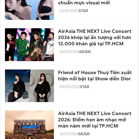
chuẩn mực visual mới
22/12/2025
STAR
AirAsia THE NEXT Live Concert
2026 khép lại ấn tượng với hơn
12.000 khán giả tại TP.HCM
24/01/2026
MUSIK
Friend of House Thuỳ Tiên xuất
hiện nổi bật tại Show diễn Dior
05/03/2025
STAR
AirAsia THE NEXT Live Concert
2026: Điểm hẹn âm nhạc mở
màn năm mới tại TP.HCM
15/01/2026
MUSIK