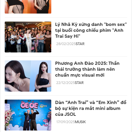
Lý Nhã Kỳ xứng danh "bom sex"
tại buổi công chiếu phim "Anh
Trai Say Hi"
28/02/2025
STAR
Phương Anh Đào 2025: Thần
thái trưởng thành làm nên
chuẩn mực visual mới
22/12/2025
STAR
Dàn “Anh Trai” và “Em Xinh” đổ
bộ sự kiện ra mắt mini album
của JSOL
17/09/2025
MUSIK