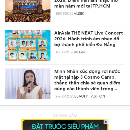
2026: Điểm hẹn âm nhạc mở
màn năm mới tại TP.HCM
15/01/2026
MUSIK
AirAsia THE NEXT Live Concert
2026: Hành trình âm nhạc đổ
bộ thành phố biển Đà Nẵng
10/05/2026
MUSIK
Minh Nhàn xúc động rơi nước
mặt tại tập 3 Cosmo Camp,
thẳng thắn chia sẻ quan điểm
cùng các thành viên trong
team
27/05/2025
BEAUTY-FASHION