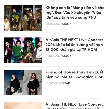
Không còn là "Mang tiền về cho
mẹ", Đen Vâu kể chuyện "Việc
lớn" của tình yêu cùng PNJ
30/01/2026
MUSIK
AirAsia THE NEXT Live Concert
2026 khép lại ấn tượng với hơn
12.000 khán giả tại TP.HCM
24/01/2026
MUSIK
Friend of House Thuỳ Tiên xuất
hiện nổi bật tại Show diễn Dior
05/03/2025
STAR
AirAsia THE NEXT Live Concert