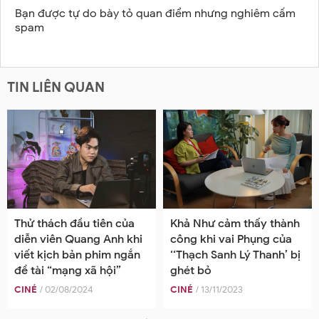
Bạn được tự do bày tỏ quan điểm nhưng nghiêm cấm
spam
TIN LIÊN QUAN
Thử thách đầu tiên của
Khả Như cảm thấy thành
diễn viên Quang Anh khi
công khi vai Phụng của
viết kịch bản phim ngắn
‘‘Thạch Sanh Lý Thanh’ bị
đề tài “mạng xã hội”
ghét bỏ
CINÉ
/ 02/08/2024
CINÉ
/ 13/11/2023