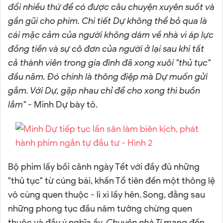
đổi nhiều thứ để có được câu chuyện xuyên suốt và
gần gũi cho phim. Chi tiết Dự không thể bỏ qua là
cái mặc cảm của người không dám về nhà vì áp lực
đồng tiền và sự cô đơn của người ở lại sau khi tất
cả thành viên trong gia đình đã xong xuôi "thủ tục"
đầu năm. Đó chính là thông điệp mà Dự muốn gửi
gắm. Với Dự, gặp nhau chỉ để cho xong thì buồn
lắm"
- Minh Dự bày tỏ.
Bộ phim lấy bối cảnh ngày Tết với đầy đủ những
"thủ tục" từ cúng bái, khấn Tổ tiên đến một thông lệ
vô cùng quen thuộc - lì xì lấy hên. Song, đằng sau
những phong tục đầu năm tưởng chừng quen
thuộc và đầy ý nghĩa ấy,
Chuyện nhà Tí
mang đến