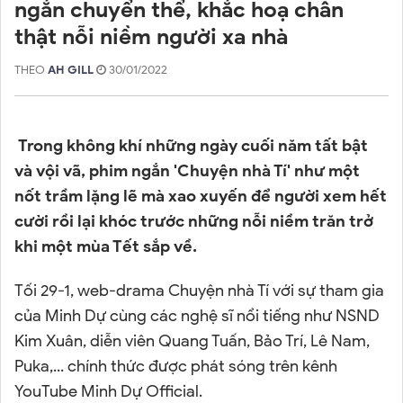
ngắn chuyển thể, khắc hoạ chân
thật nỗi niềm người xa nhà
THEO
AH GILL
30/01/2022
Trong không khí những ngày cuối năm tất bật
và vội vã, phim ngắn 'Chuyện nhà Tí' như một
nốt trầm lặng lẽ mà xao xuyến để người xem hết
cười rồi lại khóc trước những nỗi niềm trăn trở
khi một mùa Tết sắp về.
Tối 29-1, web-drama Chuyện nhà Tí với sự tham gia
của Minh Dự cùng các nghệ sĩ nổi tiếng như NSND
Kim Xuân, diễn viên Quang Tuấn, Bảo Trí, Lê Nam,
Puka,... chính thức được phát sóng trên kênh
YouTube Minh Dự Official.