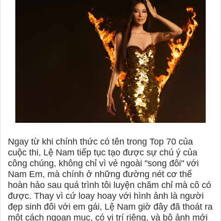
Ngay từ khi chính thức có tên trong Top 70 của
cuộc thi, Lệ Nam tiếp tục tạo được sự chú ý của
công chúng, không chỉ vì vẻ ngoài "song đôi" với
Nam Em, mà chính ở những đường nét cơ thể
hoàn hảo sau quá trình tôi luyện chăm chỉ mà cô có
được. Thay vì cứ loay hoay với hình ảnh là người
đẹp sinh đôi với em gái, Lệ Nam giờ đây đã thoát ra
một cách ngoạn mục, có vị trí riêng, và bộ ảnh mới