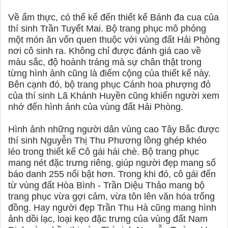
Về ẩm thực, có thể kể đến thiết kế Bánh đa cua của
thí sinh Trần Tuyết Mai. Bộ trang phục mô phỏng
một món ăn vốn quen thuộc với vùng đất Hải Phòng
nơi cô sinh ra. Không chỉ được đánh giá cao về
màu sắc, độ hoành tráng mà sự chân thật trong
từng hình ảnh cũng là điểm cộng của thiết kế này.
Bên cạnh đó, bộ trang phục Cánh hoa phượng đỏ
của thí sinh Lã Khánh Huyền cũng khiến người xem
nhớ đến hình ảnh của vùng đất Hải Phòng.
Hình ảnh những người dân vùng cao Tây Bắc được
thí sinh Nguyễn Thị Thu Phương lồng ghép khéo
léo trong thiết kế Cô gái hái chè. Bộ trang phục
mang nét đặc trưng riêng, giúp người đẹp mang số
báo danh 255 nổi bật hơn. Trong khi đó, cô gái đến
từ vùng đất Hòa Bình - Trần Diệu Thảo mang bộ
trang phục vừa gợi cảm, vừa tôn lên văn hóa trống
đồng. Hay người đẹp Trần Thu Hà cũng mang hình
ảnh dồi lạc, loại kẹo đặc trưng của vùng đất Nam