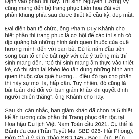
Định vào phần thi này. Thí sinh Nguyễn Tường Vy
cũng mang đến bộ trang phục Liên hoa đài với
phần khung phía sau được thiết kế cầu kỳ, đẹp mắt.
Đại diện ban tổ chức, ông Phạm Duy Khánh cho
biết phần thi trang phục là cơ hội để các thí sinh có
dịp quảng bá những hình ảnh quen thuộc của quê
hương mình đến với bạn bè. Dù là năm đầu tiên
song ban tổ chức bất ngờ với các ý tưởng mà thí
sinh mang đến. “Có thí sinh mang ẩm thực vào thiết
kế, có thí sinh lại khéo léo tận dụng những hình ảnh
quen thuộc của quê hương… điều đó tạo cho phần
thi này sự mới lạ, hấp dẫn. Tuy nhiên, đó cũng là
bài toán khó đối với ban giám khảo khi quyết định
người chiến thắng", ông Khánh cho hay.
Sau khi cân nhắc, ban giám khảo đã chọn ra 5 thiết
kế ấn tượng của phần thi Trang phục dân tộc tại
Hoa hậu Du lịch Việt Nam Toàn cầu 2021. Cụ thể là
Bánh đa cua (Trần Tuyết Mai SBD 026- Hải Phòng),
Đờn Cò (Lý Kim Thảo SBD 145 - Bạc Liêu), Búp