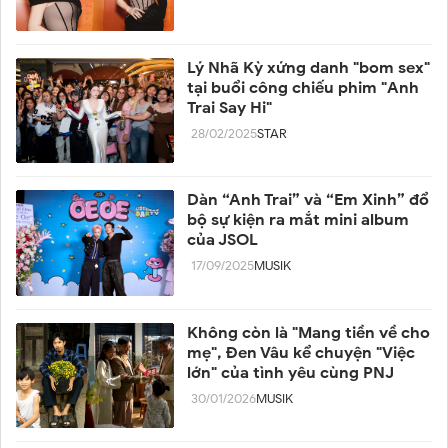
Lý Nhã Kỳ xứng danh "bom sex"
tại buổi công chiếu phim "Anh
Trai Say Hi"
28/02/2025
STAR
Dàn “Anh Trai” và “Em Xinh” đổ
bộ sự kiện ra mắt mini album
của JSOL
17/09/2025
MUSIK
Không còn là "Mang tiền về cho
mẹ", Đen Vâu kể chuyện "Việc
lớn" của tình yêu cùng PNJ
30/01/2026
MUSIK