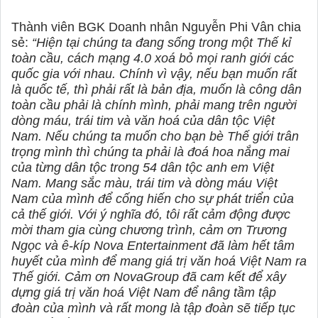
Thành viên BGK Doanh nhân Nguyễn Phi Vân chia
sẻ:
“Hiện tại chúng ta đang sống trong một Thế kỉ
toàn cầu, cách mạng 4.0 xoá bỏ mọi ranh giới các
quốc gia với nhau. Chính vì vậy, nếu bạn muốn rất
là quốc tế, thì phải rất là bản địa, muốn là công dân
toàn cầu phải là chính mình, phải mang trên người
dòng máu, trái tim và văn hoá của dân tộc Việt
Nam. Nếu chúng ta muốn cho bạn bè Thế giới trân
trọng mình thì chúng ta phải là đoá hoa nắng mai
của từng dân tộc trong 54 dân tộc anh em Việt
Nam. Mang sắc màu, trái tim và dòng máu Việt
Nam của mình để cống hiến cho sự phát triển của
cả thế giới. Với ý nghĩa đó, tôi rất cảm động được
mời tham gia cùng chương trình, cảm ơn Trương
Ngọc và ê-kíp Nova Entertainment đã làm hết tâm
huyết của mình để mang giá trị văn hoá Việt Nam ra
Thế giới. Cảm ơn NovaGroup đã cam kết để xây
dựng giá trị văn hoá Việt Nam để nâng tầm tập
đoàn của mình và rất mong là tập đoàn sẽ tiếp tục