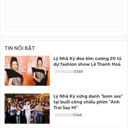
TIN NỔI BẬT
Lý Nhã Kỳ đeo kim cương 20 tỷ
dự fashion show Lê Thanh Hoà
04/04/2025
STAR
Lý Nhã Kỳ xứng danh "bom sex"
tại buổi công chiếu phim "Anh
Trai Say Hi"
28/02/2025
STAR