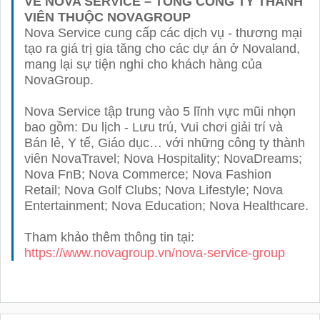
VỀ NOVA SERVICE – TỔNG CÔNG TY THÀNH
VIÊN THUỘC NOVAGROUP
Nova Service cung cấp các dịch vụ - thương mại
tạo ra giá trị gia tăng cho các dự án ở Novaland,
mang lại sự tiện nghi cho khách hàng của
NovaGroup.
Nova Service tập trung vào 5 lĩnh vực mũi nhọn
bao gồm: Du lịch - Lưu trú, Vui chơi giải trí và
Bán lẻ, Y tế, Giáo dục… với những công ty thành
viên NovaTravel; Nova Hospitality; NovaDreams;
Nova FnB; Nova Commerce; Nova Fashion
Retail; Nova Golf Clubs; Nova Lifestyle; Nova
Entertainment; Nova Education; Nova Healthcare.
Tham khảo thêm thông tin tại:
https://www.novagroup.vn/nova-service-group