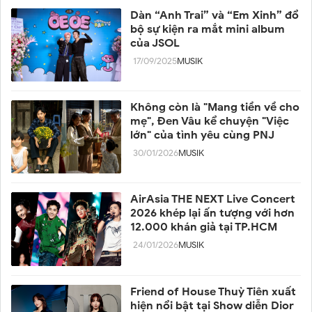
Dàn “Anh Trai” và “Em Xinh” đổ
bộ sự kiện ra mắt mini album
của JSOL
17/09/2025
MUSIK
Không còn là "Mang tiền về cho
mẹ", Đen Vâu kể chuyện "Việc
lớn" của tình yêu cùng PNJ
30/01/2026
MUSIK
AirAsia THE NEXT Live Concert
2026 khép lại ấn tượng với hơn
12.000 khán giả tại TP.HCM
24/01/2026
MUSIK
Friend of House Thuỳ Tiên xuất
hiện nổi bật tại Show diễn Dior