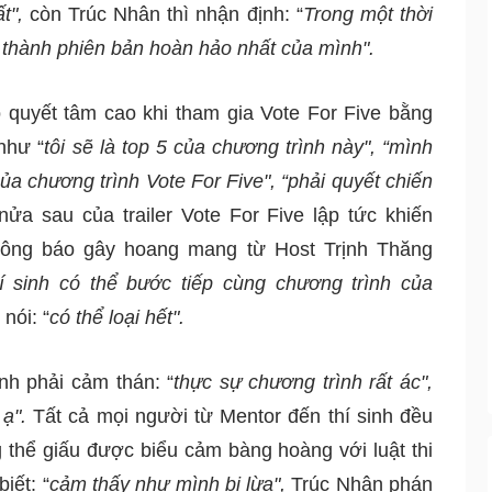
t", 
còn Trúc Nhân thì nhận định: “
Trong một thời 
ở thành phiên bản hoàn hảo nhất của mình". 
 quyết tâm cao khi tham gia Vote For Five bằng 
như “
tôi sẽ là top 5 của chương trình này", “mình 
của chương trình Vote For Five", “phải quyết chiến 
nửa sau của trailer Vote For Five lập tức khiến 
ông báo gây hoang mang từ Host Trịnh Thăng 
í sinh có thể bước tiếp cùng chương trình của 
nói: “
có thể loại hết". 
nh phải cảm thán: “
thực sự chương trình rất ác", 
ạ". 
Tất cả mọi người từ Mentor đến thí sinh đều 
 thể giấu được biểu cảm bàng hoàng với luật thi 
iết: “
cảm thấy như mình bị lừa", 
Trúc Nhân phán 