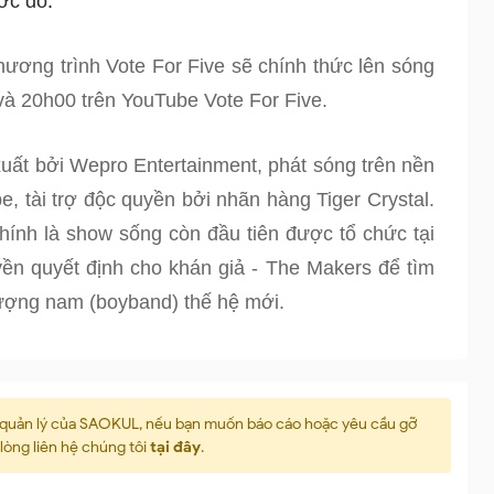
ước đó
. 
ương trình Vote For Five sẽ chính thức lên sóng 
và 20h00 trên YouTube Vote For Five. 
uất bởi Wepro Entertainment, phát sóng trên nền 
, tài trợ độc quyền bởi nhãn hàng Tiger Crystal. 
chính là show sống còn đầu tiên được tổ chức tại 
ền quyết định cho khán giả - The Makers để tìm 
ượng nam (boyband) thế hệ mới. 
c quản lý của SAOKUL, nếu bạn muốn báo cáo hoặc yêu cầu gỡ
i lòng liên hệ chúng tôi
tại đây
.