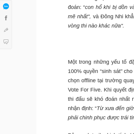
đoán: “
con hổ khi bị dồn v
mẽ nhất", 
và Đông Nhi khẳn
vòng thi nào khác nữa". 
Một trong những yếu tố đặc
100% quyền “sinh sát" cho 
chọn offline tại trường qua
Vote For Five. Khi quyết đ
thi đấu sẽ khó đoán nhất 
nhận định: “
Từ xưa đến giờ,
phải chinh phục được trái ti