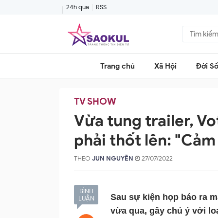
24h qua
RSS
Trang chủ
Xã Hội
Đời S
TV SHOW
Vừa tung trailer, Vo
phải thốt lên: "Cảm
THEO
JUN NGUYỄN
27/07/2022
BÌNH
Sau sự kiện họp báo ra mắ
LUẬN
vừa qua, gây chú ý với lo