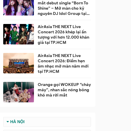
mắt debut single “Born To
Shine” – Mở màn cho kỷ
nguyên DJ Idol Group tại
Việt Nam
AirAsia THE NEXT Live
Concert 2026 khép lại ấn
tượng với hơn 12.000 khán
giả tại TP.HCM
AirAsia THE NEXT Live
Concert 2026: Điểm hẹn
âm nhạc mở màn năm mới
tại TP.HCM
Orange gọi WOKEUP “cháy
máy”, nhan sắc nóng bỏng
khó mà rời mắt
HÀ NỘI