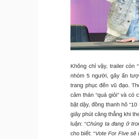
Không chỉ vậy, trailer còn
nhóm 5 người, gây ấn tượ
trang phục đến vũ đạo. The
cảm thán “quá giỏi” và có 
bật dậy, đồng thanh hô “10 
giây phút căng thẳng khi the
luận: “
Chúng ta đang ở tro
cho biết: “
Vote For Five sẽ 