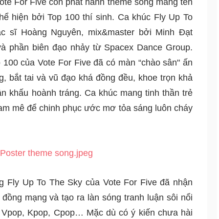
 Vote For Five còn phát hành theme song mang tên 
ể hiện bởi Top 100 thí sinh. Ca khúc Fly Up To 
c sĩ Hoàng Nguyên, mix&master bởi Minh Đạt 
à phần biên đạo nhảy từ Spacex Dance Group. 
 100 của Vote For Five đã có màn “chào sân" ấn 
g, bắt tai và vũ đạo khá đồng đều, khoe trọn khả 
ân khấu hoành tráng. Ca khúc mang tinh thần trẻ 
đam mê để chinh phục ước mơ tỏa sáng luôn cháy 
 Fly Up To The Sky của Vote For Five đã nhận 
đồng mạng và tạo ra làn sóng tranh luận sôi nổi 
 Vpop, Kpop, Cpop… Mặc dù có ý kiến chưa hài 