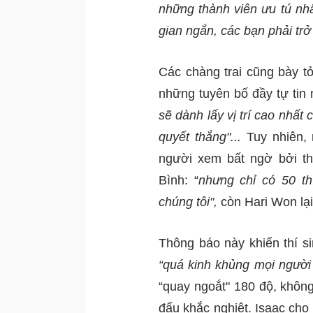
những thành viên ưu tú nhấ
gian ngắn, các bạn phải tr
Các chàng trai cũng bày tỏ
những tuyên bố đầy tự tin 
sẽ dành lấy vị trí cao nhất 
quyết thắng"... 
Tuy nhiên, 
người xem bất ngờ bởi th
Bình: “
nhưng chỉ có 50 th
chúng tôi", 
còn Hari Won lại 
Thông báo này khiến thí si
“quá kinh khủng mọi người 
“quay ngoắt" 180 độ, không
đấu khắc nghiệt. Isaac cho b