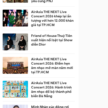
yêu cùng PNJ
AirAsia THE NEXT Live
Concert 2026 khép lại ấn
tượng với hơn 12.000 khán
giả tại TP.HCM
Friend of House Thuỳ Tiên
xuất hiện nổi bật tại Show
diễn Dior
AirAsia THE NEXT Live
Concert 2026: Điểm hẹn
âm nhạc mở màn năm mới
tại TP.HCM
AirAsia THE NEXT Live
Concert 2026: Hành trình
âm nhạc đổ bộ thành phố
biển Đà Nẵng
Minh Nhàn xúc động rơi