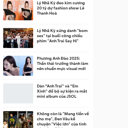
Lý Nhã Kỳ đeo kim cương
20 tỷ dự fashion show Lê
Thanh Hoà
Lý Nhã Kỳ xứng danh "bom
sex" tại buổi công chiếu
phim "Anh Trai Say Hi"
Phương Anh Đào 2025:
Thần thái trưởng thành làm
nên chuẩn mực visual mới
Dàn “Anh Trai” và “Em
Xinh” đổ bộ sự kiện ra mắt
mini album của JSOL
Không còn là "Mang tiền về
cho mẹ", Đen Vâu kể
chuyện "Việc lớn" của tình