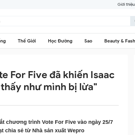
Giới thiệu
ống
Thế Giới
Học Đường
Sao
Beauty & Fash
te For Five đã khiến Isaac
 thấy như mình bị lừa"
t chương trình Vote For Five vào ngày 25/7 
ạt chia sẻ từ Nhà sản xuất Wepro 