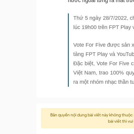
nước ngoài từng ra mắt tr
Thứ 5 ngày 28/7/2022, ch
lúc 19h00 trên FPT Play 
Vote For Five được sản x
tảng FPT Play và YouTube
Đặc biệt, Vote For Five 
Việt Nam, trao 100% quy
ra một nhóm nhạc thần t
Bản quyền nội dung bài viết này không thuộ
bài viết thì vu