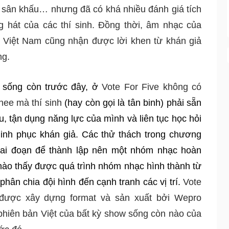
, sân khấu… nhưng đã có khá nhiều đánh giá tích 
g hát của các thí sinh. Đồng thời, âm nhạc của 
i Việt Nam cũng nhận được lời khen từ khán giả 
ng. 
 sống còn trước đây, ở 
Vote For Five không có 
inee mà thí sinh
 (hay còn gọi là tân binh) phải sẵn 
, tận dụng năng lực của mình và liên tục học hỏi 
chinh phục khán giả. Các thử thách trong chương 
giai đoạn để thành lập nên một nhóm nhạc hoàn 
ào thấy được quá trình nhóm nhạc hình thành từ 
phân chia đội hình đến cạnh tranh các vị trí. 
Vote 
 được xây dựng format và sản xuất bởi Wepro 
phiên bản Việt của bất kỳ show sống còn nào của 