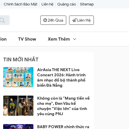
Chính Sách Bảo Mật
Liên hệ
Quảng cáo
Sitemap
24h Qua
Liên Hệ
ion
TV Show
Xem Thêm
TIN MỚI NHẤT
AirAsia THE NEXT Live
Concert 2026: Hành trình
âm nhạc đổ bộ thành phố
biển Đà Nẵng
Không còn là "Mang tiền về
cho mẹ", Đen Vâu kể
chuyện "Việc lớn" của tình
yêu cùng PNJ
BABY POWER chính thức ra