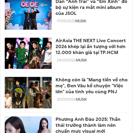
Dàn “Anh Trai” và “Em Xinh” đổ
bộ sự kiện ra mắt mini album
của JSOL
17/09/2025
MUSIK
AirAsia THE NEXT Live Concert
2026 khép lại ấn tượng với hơn
12.000 khán giả tại TP.HCM
24/01/2026
MUSIK
Không còn là "Mang tiền về cho
mẹ", Đen Vâu kể chuyện "Việc
lớn" của tình yêu cùng PNJ
30/01/2026
MUSIK
Phương Anh Đào 2025: Thần
thái trưởng thành làm nên
chuẩn mực visual mới