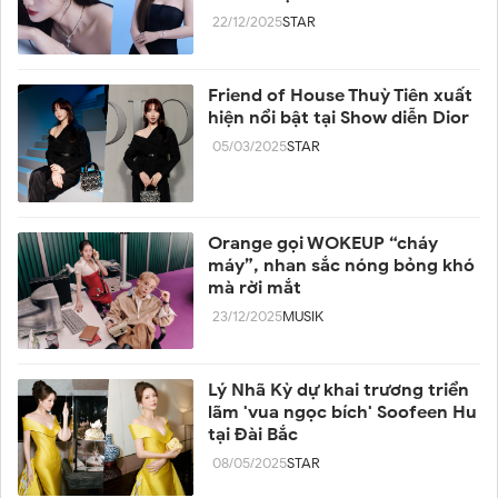
22/12/2025
STAR
Friend of House Thuỳ Tiên xuất
hiện nổi bật tại Show diễn Dior
05/03/2025
STAR
Orange gọi WOKEUP “cháy
máy”, nhan sắc nóng bỏng khó
mà rời mắt
23/12/2025
MUSIK
Lý Nhã Kỳ dự khai trương triển
lãm 'vua ngọc bích' Soofeen Hu
tại Đài Bắc
08/05/2025
STAR