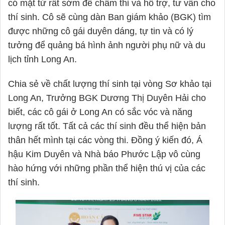
có mặt từ rất sớm để chấm thi và hỗ trợ, tư vấn cho 
thí sinh. Cô sẽ cùng dàn Ban giám khảo (BGK) tìm 
được những cô gái duyên dáng, tự tin và có lý 
tưởng để quảng bá hình ảnh người phụ nữ và du 
lịch tỉnh Long An. 
Chia sẻ về chất lượng thí sinh tại vòng Sơ khảo tại 
Long An, Trưởng BGK Dương Thị Duyên Hải cho 
biết, các cô gái ở Long An có sắc vóc và năng 
lượng rất tốt. Tất cả các thí sinh đều thể hiện bản 
thân hết mình tại các vòng thi. Đồng ý kiến đó, Á 
hậu Kim Duyên và Nhà báo Phước Lập vô cùng 
hào hứng với những phần thể hiện thú vị của các 
thí sinh. 