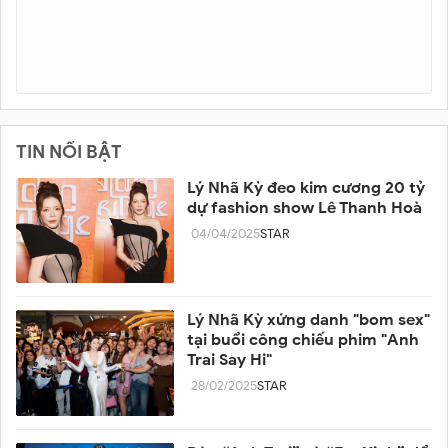
TIN NỔI BẬT
Lý Nhã Kỳ đeo kim cương 20 tỷ
dự fashion show Lê Thanh Hoà
04/04/2025
STAR
Lý Nhã Kỳ xứng danh "bom sex"
tại buổi công chiếu phim "Anh
Trai Say Hi"
28/02/2025
STAR