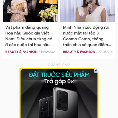
Vật phẩm đăng quang
Minh Nhàn xúc động rơi
Hoa hậu Quốc gia Việt
nước mặt tại tập 3
Nam: Điều chưa từng có
Cosmo Camp, thẳng
ở các cuộc thi hoa hậu
thắn chia sẻ quan điểm
tại Việt Nam
cùng các thành viên
BEAUTY & FASHION
/ 18/12/2024
BEAUTY & FASHION
/ 27/05/2025
trong team