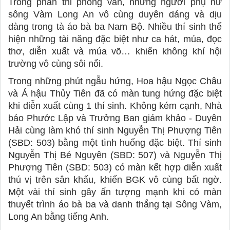
Trong phần thi phỏng vấn, những người phụ nữ 
sông Vàm Long An vô cùng duyên dáng và dịu 
dàng trong tà áo bà ba Nam Bộ. Nhiều thí sinh thể 
hiện những tài năng đặc biệt như ca hát, múa, đọc 
thơ, diễn xuất và múa võ… khiến không khí hội 
trường vô cùng sôi nổi. 
Trong những phút ngẫu hứng, Hoa hậu Ngọc Châu 
và Á hậu Thủy Tiên đã có màn tung hứng đặc biệt 
khi diễn xuất cùng 1 thí sinh. Không kém cạnh, Nhà 
báo Phước Lập và Trưởng Ban giám khảo - Duyên 
Hải cùng làm khó thí sinh Nguyễn Thị Phượng Tiên 
(SBD: 503) bằng một tình huống đặc biệt. Thí sinh 
Nguyễn Thị Bé Nguyên (SBD: 507) và Nguyễn Thị 
Phượng Tiên (SBD: 503) có màn kết hợp diễn xuất 
thú vị trên sân khấu, khiến BGK vô cùng bất ngờ. 
Một vài thí sinh gây ấn tượng mạnh khi có màn 
thuyết trình áo bà ba và danh thắng tại Sông Vàm, 
Long An bằng tiếng Anh. 