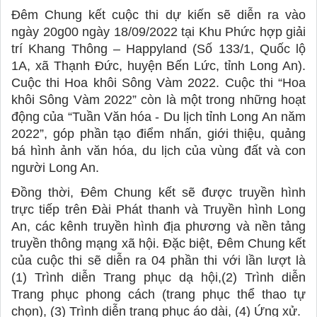
Đêm Chung kết cuộc thi dự kiến sẽ diễn ra vào 
ngày 20g00 ngày 18/09/2022 tại Khu Phức hợp giải 
trí Khang Thông – Happyland 
(Số 133/1, Quốc lộ 
1A, xã Thạnh Đức, huyện Bến Lức, tỉnh Long An)
. 
Cuộc thi Hoa khôi Sông Vàm 2022. Cuộc thi “Hoa 
khôi Sông Vàm 2022” còn là một trong những hoạt 
động của “Tuần Văn hóa - Du lịch tỉnh Long An năm 
2022”,
góp phần tạo điểm nhấn, giới thiệu, quảng 
bá hình ảnh văn hóa, du lịch của vùng đất và con 
người Long An.
Đồng thời, Đêm Chung kết sẽ được truyền hình 
trực tiếp trên Đài Phát thanh và Truyền hình Long 
An, các kênh truyền hình địa phương và nền tảng 
truyền thông mạng xã hội. Đặc biệt, Đêm Chung kết 
của cuộc thi sẽ diễn ra 04 phần thi với lần lượt là 
(1) Trình diễn Trang phục dạ hội,(2) Trình diễn 
Trang phục phong cách (trang phục thể thao tự 
chọn), (3) Trình diễn trang phục áo dài, (4) Ứng xử.