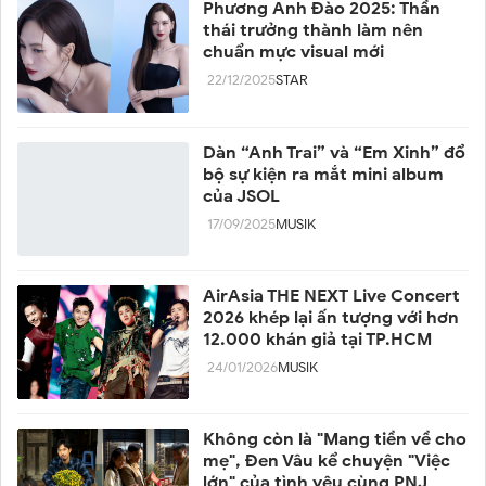
Phương Anh Đào 2025: Thần
thái trưởng thành làm nên
chuẩn mực visual mới
22/12/2025
STAR
Dàn “Anh Trai” và “Em Xinh” đổ
bộ sự kiện ra mắt mini album
của JSOL
17/09/2025
MUSIK
AirAsia THE NEXT Live Concert
2026 khép lại ấn tượng với hơn
12.000 khán giả tại TP.HCM
24/01/2026
MUSIK
Không còn là "Mang tiền về cho
mẹ", Đen Vâu kể chuyện "Việc
lớn" của tình yêu cùng PNJ