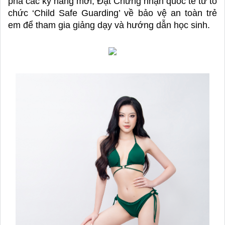
phá các kỹ năng mới; Đạt Chứng nhận quốc tế từ tổ 
chức ‘Child Safe Guarding’ về bảo vệ an toàn trẻ 
em để tham gia giảng dạy và hướng dẫn học sinh. 