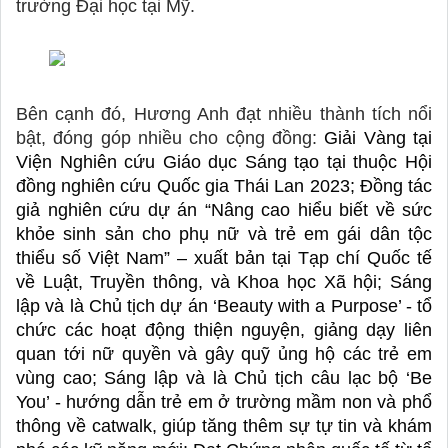
trường Đại học tại Mỹ. 
Bên cạnh đó, Hương Anh đạt nhiều thành tích nổi 
bật, đóng góp nhiều cho cộng đồng: 
Giải Vàng tại 
Viện Nghiên cứu Giáo dục Sáng tạo tại thuộc Hội 
đồng nghiên cứu Quốc gia Thái Lan 2023; Đồng tác 
giả nghiên cứu dự án “Nâng cao hiểu biết về sức 
khỏe sinh sản cho phụ nữ và trẻ em gái dân tộc 
thiểu số Việt Nam” – xuất bản tại Tạp chí Quốc tế 
về Luật, Truyền thông, và Khoa học Xã hội; Sáng 
lập và là Chủ tịch dự án ‘Beauty with a Purpose’ - tổ 
chức các hoạt động thiện nguyện, giảng dạy liên 
quan tới nữ quyền và gây quỹ ủng hộ các trẻ em 
vùng cao; Sáng lập và là Chủ tịch câu lạc bộ ‘Be 
You’ - hướng dẫn trẻ em ở trường mầm non và phổ 
thông về catwalk, giúp tăng thêm sự tự tin và khám 