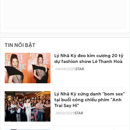
TIN NỔI BẬT
Lý Nhã Kỳ đeo kim cương 20 tỷ
dự fashion show Lê Thanh Hoà
04/04/2025
STAR
Lý Nhã Kỳ xứng danh "bom sex"
tại buổi công chiếu phim "Anh
Trai Say Hi"
28/02/2025
STAR