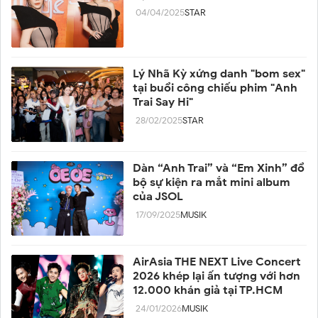
04/04/2025
STAR
Lý Nhã Kỳ xứng danh "bom sex"
tại buổi công chiếu phim "Anh
Trai Say Hi"
28/02/2025
STAR
Dàn “Anh Trai” và “Em Xinh” đổ
bộ sự kiện ra mắt mini album
của JSOL
17/09/2025
MUSIK
AirAsia THE NEXT Live Concert
2026 khép lại ấn tượng với hơn
12.000 khán giả tại TP.HCM
24/01/2026
MUSIK