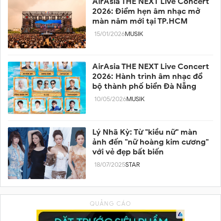
AirAsia THE NEXT Live Concert
2026: Điểm hẹn âm nhạc mở
màn năm mới tại TP.HCM
15/01/2026
MUSIK
AirAsia THE NEXT Live Concert
2026: Hành trình âm nhạc đổ
bộ thành phố biển Đà Nẵng
10/05/2026
MUSIK
Lý Nhã Kỳ: Từ "kiều nữ" màn
ảnh đến "nữ hoàng kim cương"
với vẻ đẹp bất biến
18/07/2025
STAR