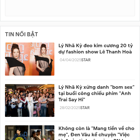
TIN NỔI BẬT
Lý Nhã Kỳ đeo kim cương 20 tỷ
dự fashion show Lê Thanh Hoà
04/04/2025
STAR
Lý Nhã Kỳ xứng danh "bom sex"
tại buổi công chiếu phim "Anh
Trai Say Hi"
28/02/2025
STAR
Không còn là "Mang tiền về cho
mẹ", Đen Vâu kể chuyện "Việc