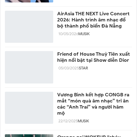
AirAsia THE NEXT Live Concert
2026: Hành trình âm nhạc đổ
bộ thành phố biển Đà Nẵng
10/05/2026
MUSIK
Friend of House Thuỳ Tiên xuất
hiện nổi bật tại Show diễn Dior
05/03/2025
STAR
Vương Bình kết hợp CONGB ra
mắt “món quà âm nhạc” tri ân
các “Anh Trai” và người hâm
mộ
22/12/2025
MUSIK