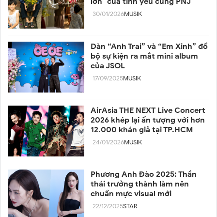
lớn" của tình yêu cùng PNJ
30/01/2026
MUSIK
Dàn “Anh Trai” và “Em Xinh” đổ
bộ sự kiện ra mắt mini album
của JSOL
17/09/2025
MUSIK
AirAsia THE NEXT Live Concert
2026 khép lại ấn tượng với hơn
12.000 khán giả tại TP.HCM
24/01/2026
MUSIK
Phương Anh Đào 2025: Thần
thái trưởng thành làm nên
chuẩn mực visual mới
22/12/2025
STAR