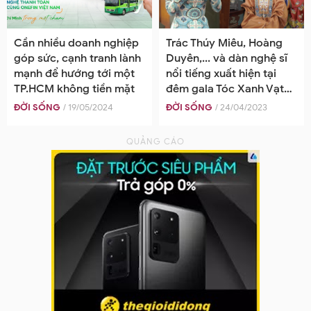
Cần nhiều doanh nghiệp
Trác Thúy Miêu, Hoàng
góp sức, cạnh tranh lành
Duyên,... và dàn nghệ sĩ
mạnh để hướng tới một
nổi tiếng xuất hiện tại
TP.HCM không tiền mặt
đêm gala Tóc Xanh Vạt
Áo mùa 3
ĐỜI SỐNG
/ 19/05/2024
ĐỜI SỐNG
/ 24/04/2023