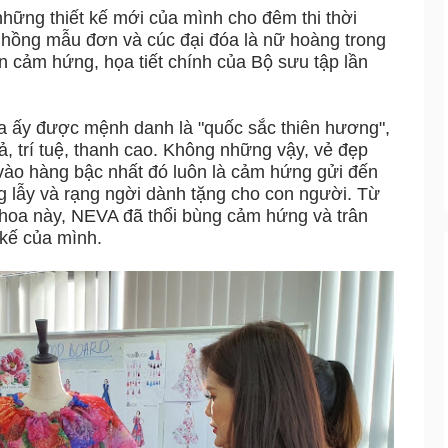
hững thiết kế mới của mình cho đêm thi thời
a hồng mẫu đơn và cúc đại đóa là nữ hoàng trong
n cảm hứng, họa tiết chính của Bộ sưu tập lần
a ấy được mệnh danh là "quốc sắc thiên hương",
, trí tuệ, thanh cao. Không những vậy, vẻ đẹp
vào hàng bậc nhất đó luôn là cảm hứng gửi đến
ng lẫy và rạng ngời dành tặng cho con người. Từ
i hoa này, NEVA đã thổi bùng cảm hứng và trân
 kế của mình.