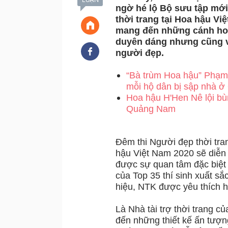
ngờ hé lộ Bộ sưu tập mớ
thời trang tại Hoa hậu Vi
mang đến những cánh hoa
duyên dáng nhưng cũng v
người đẹp.
“Bà trùm Hoa hậu” Phạm 
mỗi hộ dân bị sập nhà ở
Hoa hậu H'Hen Nê lội bùn
Quảng Nam
Đêm thi Người đẹp thời tra
hậu Việt Nam 2020 sẽ diễn
được sự quan tâm đặc biệt 
của Top 35 thí sinh xuất s
hiệu, NTK được yêu thích h
Là Nhà tài trợ thời trang
đến những thiết kế ấn tượn