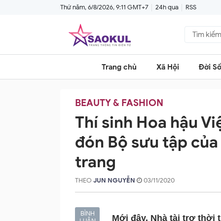
Thứ năm, 6/8/2026, 9:11 GMT+7
24h qua
RSS
Trang chủ
Xã Hội
Đời S
BEAUTY & FASHION
Thí sinh Hoa hậu V
đón Bộ sưu tập của
trang
THEO
JUN NGUYỄN
03/11/2020
BÌNH
Mới đây, Nhà tài trợ thời
LUẬN