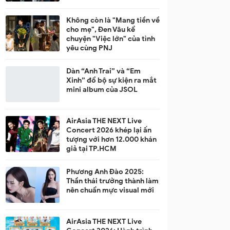
Không còn là "Mang tiền về
cho mẹ", Đen Vâu kể
chuyện "Việc lớn" của tình
yêu cùng PNJ
Dàn “Anh Trai” và “Em
Xinh” đổ bộ sự kiện ra mắt
mini album của JSOL
AirAsia THE NEXT Live
Concert 2026 khép lại ấn
tượng với hơn 12.000 khán
giả tại TP.HCM
Phương Anh Đào 2025:
Thần thái trưởng thành làm
nên chuẩn mực visual mới
AirAsia THE NEXT Live