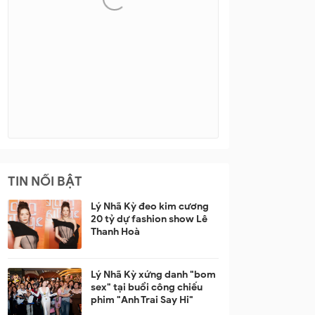
TIN NỔI BẬT
Lý Nhã Kỳ đeo kim cương
20 tỷ dự fashion show Lê
Thanh Hoà
Lý Nhã Kỳ xứng danh "bom
sex" tại buổi công chiếu
phim "Anh Trai Say Hi"