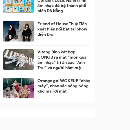
Concert 2026: Hành trình
âm nhạc đổ bộ thành phố
biển Đà Nẵng
Friend of House Thuỳ Tiên
xuất hiện nổi bật tại Show
diễn Dior
Vương Bình kết hợp
CONGB ra mắt “món quà
âm nhạc” tri ân các “Anh
Trai” và người hâm mộ
Orange gọi WOKEUP “cháy
máy”, nhan sắc nóng bỏng
khó mà rời mắt