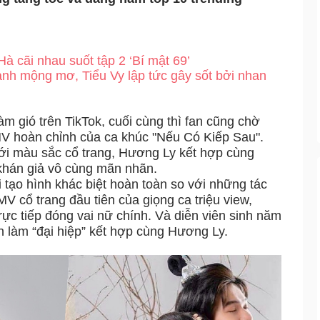
 cãi nhau suốt tập 2 ‘Bí mật 69’
h mộng mơ, Tiểu Vy lập tức gây sốt bởi nhan
m gió trên TikTok, cuối cùng thì fan cũng chờ
 hoàn chỉnh của ca khúc "Nếu Có Kiếp Sau".
ới màu sắc cổ trang, Hương Ly kết hợp cùng
 khán giả vô cùng mãn nhãn.
 tạo hình khác biệt hoàn toàn so với những tác
V cổ trang đầu tiên của giọng ca triệu view,
rực tiếp đóng vai nữ chính. Và diễn viên sinh năm
 làm “đại hiệp” kết hợp cùng Hương Ly.