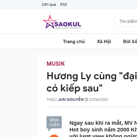
24h qua
RSS
Trang chủ
Xã Hội
Đời S
MUSIK
Hương Ly cùng "đại 
có kiếp sau"
THEO
JUN NGUYỄN
21/06/2021
BÌNH
Ngay sau khi ra mắt, MV 
LUẬN
Hot boy sinh năm 2000 K
với lượt view không ngừn