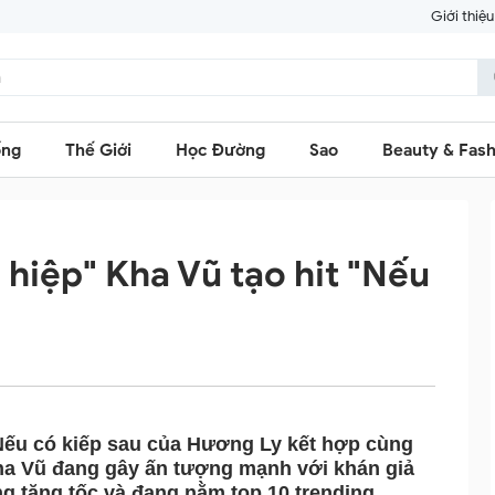
Giới thiệu
ống
Thế Giới
Học Đường
Sao
Beauty & Fash
hiệp" Kha Vũ tạo hit "Nếu
Nếu có kiếp sau của Hương Ly kết hợp cùng
ha Vũ đang gây ấn tượng mạnh với khán giả
g tăng tốc và đang nằm top 10 trending