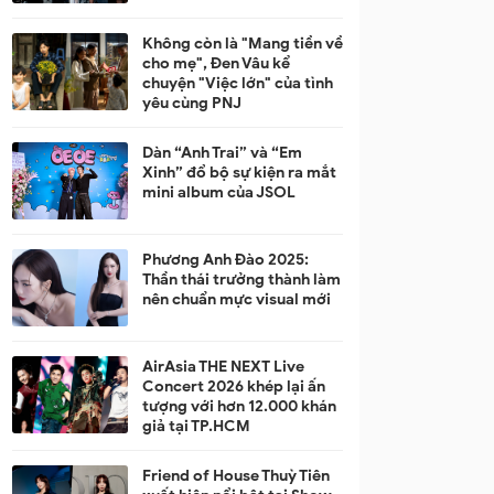
Không còn là "Mang tiền về
cho mẹ", Đen Vâu kể
chuyện "Việc lớn" của tình
yêu cùng PNJ
Dàn “Anh Trai” và “Em
Xinh” đổ bộ sự kiện ra mắt
mini album của JSOL
Phương Anh Đào 2025:
Thần thái trưởng thành làm
nên chuẩn mực visual mới
AirAsia THE NEXT Live
Concert 2026 khép lại ấn
tượng với hơn 12.000 khán
giả tại TP.HCM
Friend of House Thuỳ Tiên