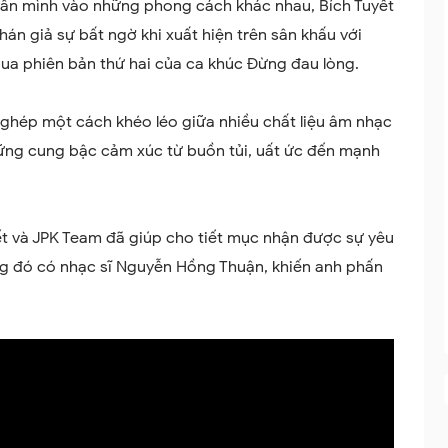
thân mình vào những phong cách khác nhau, Bích Tuyết
hán giả sự bất ngờ khi xuất hiện trên sân khấu với
ua phiên bản thứ hai của ca khúc Đừng đau lòng.
ghép một cách khéo léo giữa nhiều chất liệu âm nhạc
hững cung bậc cảm xúc từ buồn tủi, uất ức đến mạnh
ết và JPK Team đã giúp cho tiết mục nhận được sự yêu
ng đó có nhạc sĩ Nguyễn Hồng Thuận, khiến anh phấn