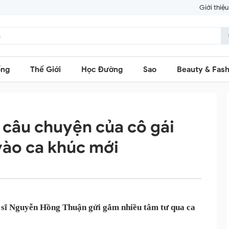
Giới thiệu
ống
Thế Giới
Học Đường
Sao
Beauty & Fash
câu chuyện của cô gái
vào ca khúc mới
c sĩ Nguyễn Hồng Thuận gửi gắm nhiều tâm tư qua ca 