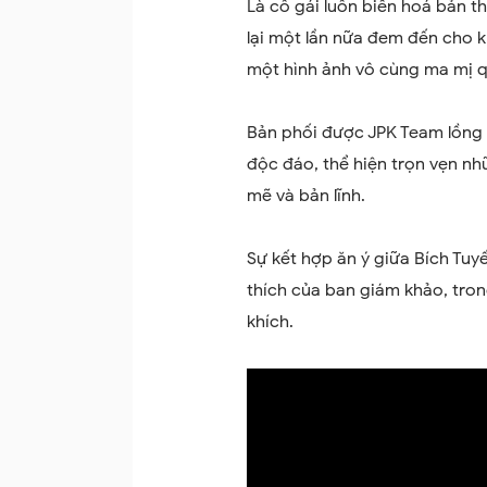
Là cô gái luôn biến hoá bản 
lại một lần nữa đem đến cho k
một hình ảnh vô cùng ma mị q
Bản phối được JPK Team lồng 
độc đáo, thể hiện trọn vẹn n
mẽ và bản lĩnh.
Sự kết hợp ăn ý giữa Bích Tuy
thích của ban giám khảo, tro
khích.