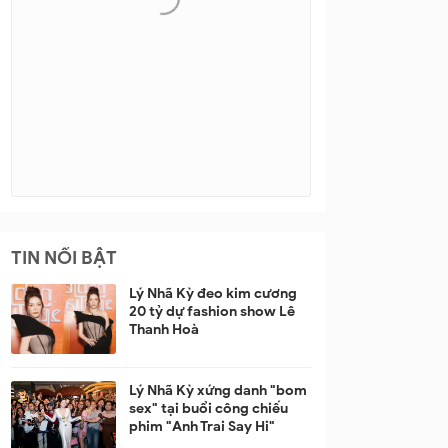
TIN NỔI BẬT
Lý Nhã Kỳ đeo kim cương
20 tỷ dự fashion show Lê
Thanh Hoà
Lý Nhã Kỳ xứng danh "bom
sex" tại buổi công chiếu
phim "Anh Trai Say Hi"