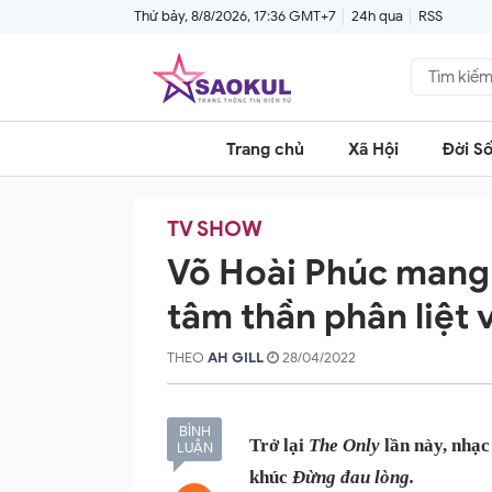
Thứ bảy, 8/8/2026, 17:36 GMT+7
24h qua
RSS
Trang chủ
Xã Hội
Đời S
TV SHOW
Võ Hoài Phúc mang 
tâm thần phân liệt 
THEO
AH GILL
28/04/2022
BÌNH
Trở lại 
The Only
 lần này, nhạ
LUẬN
khúc 
Đừng đau lòng.