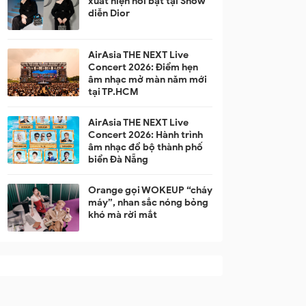
xuất hiện nổi bật tại Show
diễn Dior
AirAsia THE NEXT Live
Concert 2026: Điểm hẹn
âm nhạc mở màn năm mới
tại TP.HCM
AirAsia THE NEXT Live
Concert 2026: Hành trình
âm nhạc đổ bộ thành phố
biển Đà Nẵng
Orange gọi WOKEUP “cháy
máy”, nhan sắc nóng bỏng
khó mà rời mắt