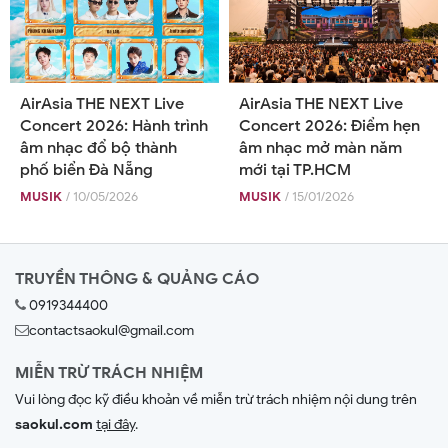
AirAsia THE NEXT Live
AirAsia THE NEXT Live
Concert 2026: Hành trình
Concert 2026: Điểm hẹn
âm nhạc đổ bộ thành
âm nhạc mở màn năm
phố biển Đà Nẵng
mới tại TP.HCM
MUSIK
/ 10/05/2026
MUSIK
/ 15/01/2026
TRUYỀN THÔNG & QUẢNG CÁO
0919344400
contactsaokul@gmail.com
MIỄN TRỪ TRÁCH NHIỆM
Vui lòng đọc kỹ điều khoản về miễn trừ trách nhiệm nội dung trên
saokul.com
tại đây
.