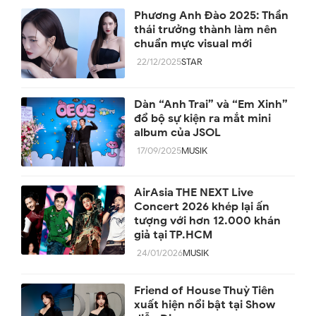
Phương Anh Đào 2025: Thần
thái trưởng thành làm nên
chuẩn mực visual mới
22/12/2025
STAR
Dàn “Anh Trai” và “Em Xinh”
đổ bộ sự kiện ra mắt mini
album của JSOL
17/09/2025
MUSIK
AirAsia THE NEXT Live
Concert 2026 khép lại ấn
tượng với hơn 12.000 khán
giả tại TP.HCM
24/01/2026
MUSIK
Friend of House Thuỳ Tiên
xuất hiện nổi bật tại Show