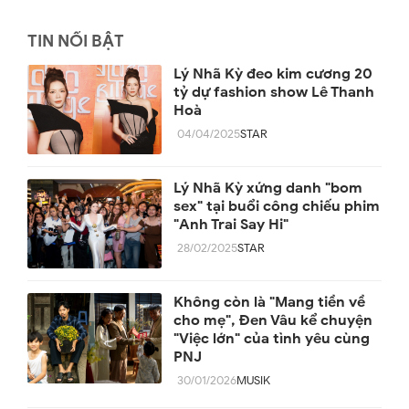
TIN NỔI BẬT
Lý Nhã Kỳ đeo kim cương 20
tỷ dự fashion show Lê Thanh
Hoà
04/04/2025
STAR
Lý Nhã Kỳ xứng danh "bom
sex" tại buổi công chiếu phim
"Anh Trai Say Hi"
28/02/2025
STAR
Không còn là "Mang tiền về
cho mẹ", Đen Vâu kể chuyện
"Việc lớn" của tình yêu cùng
PNJ
30/01/2026
MUSIK