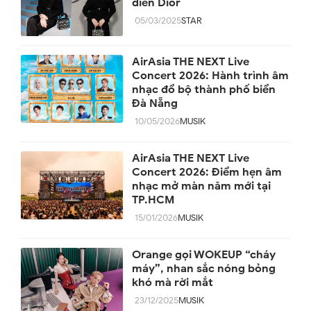
diễn Dior
05/03/2025
STAR
AirAsia THE NEXT Live
Concert 2026: Hành trình âm
nhạc đổ bộ thành phố biển
Đà Nẵng
10/05/2026
MUSIK
AirAsia THE NEXT Live
Concert 2026: Điểm hẹn âm
nhạc mở màn năm mới tại
TP.HCM
15/01/2026
MUSIK
Orange gọi WOKEUP “cháy
máy”, nhan sắc nóng bỏng
khó mà rời mắt
23/12/2025
MUSIK